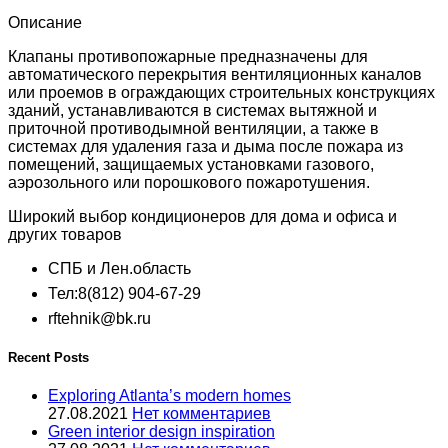
1000_500-
MB24-
Описание
F1-
IN-
Клапаны противопожарные предназначены для
Kk-
автоматического перекрытия вентиляционных каналов
0
или проемов в ограждающих строительных конструкциях
зданий, устанавливаются в системах вытяжной и
приточной противодымной вентиляции, а также в
системах для удаления газа и дыма после пожара из
помещений, защищаемых установками газового,
аэрозольного или порошкового пожаротушения.
Широкий выбор кондиционеров для дома и офиса и
других товаров
СПБ и Лен.область
Тел:8(812) 904-67-29
rftehnik@bk.ru
Recent Posts
Exploring Atlanta’s modern homes
27.08.2021
Нет комментариев
Green interior design inspiration