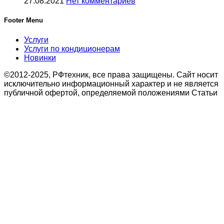
27.08.2021
Нет комментариев
Footer Menu
Услуги
Услуги по кондиционерам
Новинки
©2012-2025, РФтехник, все права защищены. Сайт носит
исключительно информационный характер и не является
публичной офертой, определяемой положениями Статьи
437 Гражданского кодекса Российской Федерации. В
связи с этим просьба уточнять цены в офисе или по
телефону.
Поиск
Кондиционирование
системы настенного типа
Мобильные кондиционеры
Бытовые кондиционеры
Сплит
Мульти сплит
Тепловые насосы воздух
Тепловые насосы