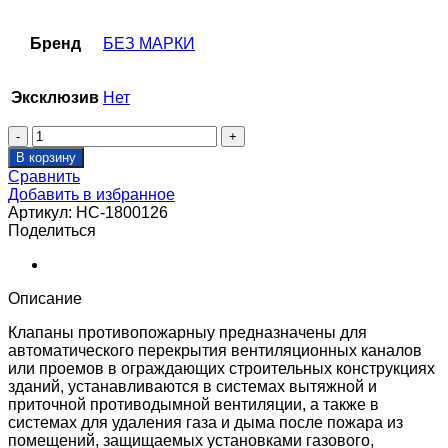
Бренд
БЕЗ МАРКИ
Эксклюзив
Нет
Количество
товара
В корзину
Клапан
Сравнить
противопожарный
Добавить в избранное
SHUFT
Артикул:
НС-1800126
SHFDC-
Поделиться
120-
O-
700_800-
MB230-
Описание
0-
0-
Клапаны противопожарныу предназначены для
0-
автоматического перекрытия вентиляционных каналов
MC
или проемов в ограждающих строительных конструкциях
зданий, устанавливаются в системах вытяжной и
приточной противодымной вентиляции, а также в
системах для удаления газа и дыма после пожара из
помещений, защищаемых установками газового,