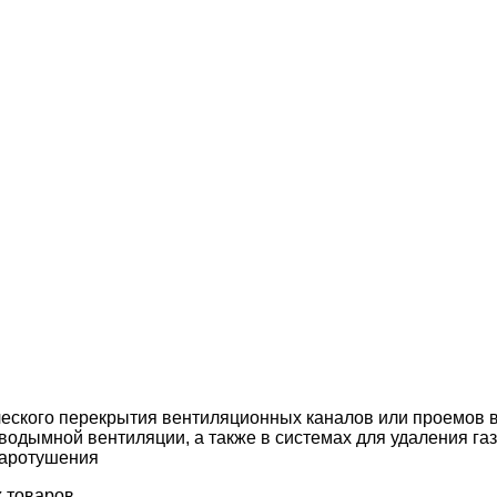
ского перекрытия вентиляционных каналов или проемов в
водымной вентиляции, а также в системах для удаления г
жаротушения
х товаров