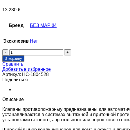
13 230
₽
Бренд
БЕЗ МАРКИ
Эксклюзив
Нет
Количество
товара
В корзину
Клапан
Сравнить
противопожарный
Добавить в избранное
SHUFT
Артикул:
НС-1804528
SHFDO-
Поделиться
60-
O-
250_500-
MB230-
Описание
0-
0-
Клапаны противопожарныу предназначены для автоматиче
Kk-
устанавливаются в системах вытяжной и приточной проти
0
установками газового, аэрозольного или порошкового по
Широкий выбор кондиционеров для дома и офиса и други