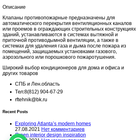
500_400-
MB230-
Описание
0-
0-
Клапаны противопожарные предназначены для
Kl-
автоматического перекрытия вентиляционных каналов
0
или проемов в ограждающих строительных конструкциях
зданий, устанавливаются в системах вытяжной и
приточной противодымной вентиляции, а также в
системах для удаления газа и дыма после пожара из
помещений, защищаемых установками газового,
аэрозольного или порошкового пожаротушения.
Широкий выбор кондиционеров для дома и офиса и
других товаров
СПБ и Лен.область
Тел:8(812) 904-67-29
rftehnik@bk.ru
Recent Posts
Exploring Atlanta’s modern homes
27.08.2021
Нет комментариев
Green interior design inspiration