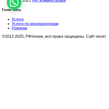
27.08.2021
Нет комментариев
Footer Menu
Услуги
Услуги по кондиционерам
Новинки
©2012-2025, РФтехник, все права защищены. Сайт носит
исключительно информационный характер и не является
публичной офертой, определяемой положениями Статьи
437 Гражданского кодекса Российской Федерации. В
связи с этим просьба уточнять цены в офисе или по
телефону.
Поиск
Кондиционирование
системы настенного типа
Мобильные кондиционеры
Бытовые кондиционеры
Сплит
Мульти сплит
Тепловые насосы воздух
Тепловые насосы