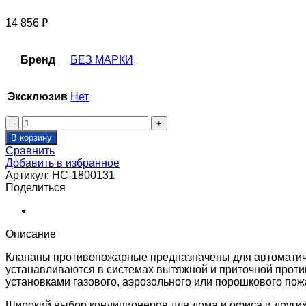
14 856
₽
Бренд
БЕЗ МАРКИ
Эксклюзив
Нет
Количество
товара
В корзину
Клапан
Сравнить
противопожарный
Добавить в избранное
SHUFT
Артикул:
НС-1800131
SHFDO-
Поделиться
90-
O-
d250-
MB230-
Описание
F-
0-
Клапаны противопожарные предназначены для автоматиче
0-
устанавливаются в системах вытяжной и приточной проти
MC
установками газового, аэрозольного или порошкового по
Широкий выбор кондиционеров для дома и офиса и други