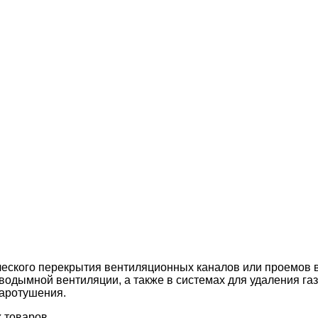
ского перекрытия вентиляционных каналов или проемов в
водымной вентиляции, а также в системах для удаления г
жаротушения.
х товаров