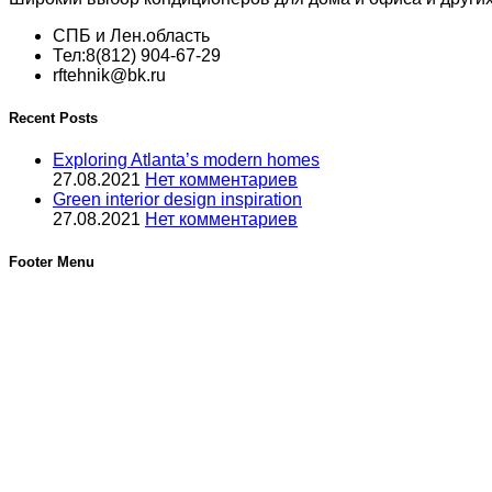
СПБ и Лен.область
Тел:8(812) 904-67-29
rftehnik@bk.ru
Recent Posts
Exploring Atlanta’s modern homes
27.08.2021
Нет комментариев
Green interior design inspiration
27.08.2021
Нет комментариев
Footer Menu
Услуги
Услуги по кондиционерам
Новинки
©2012-2025, РФтехник, все права защищены. Сайт носит
Гражданского кодекса Российской Федерации. В связи с эт
Поиск
Кондиционирование