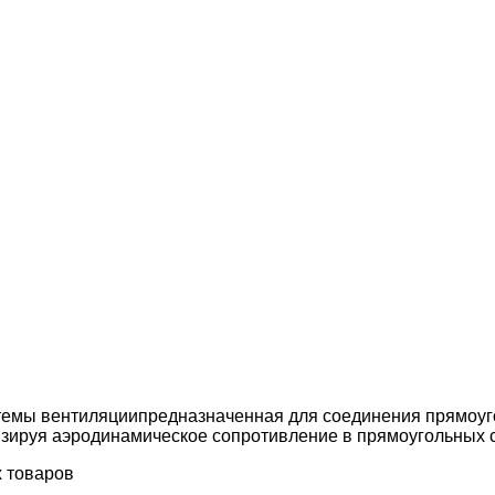
темы вентиляциипредназначенная для соединения прямоуго
ируя аэродинамическое сопротивление в прямоугольных 
х товаров