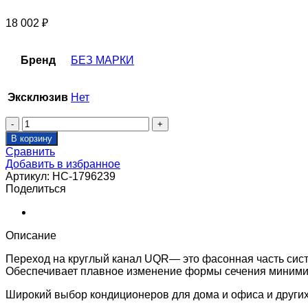
18 002
₽
Бренд
БЕЗ МАРКИ
Эксклюзив
Нет
Количество
товара
В корзину
Переход
Сравнить
на
Добавить в избранное
круглый
Артикул:
НС-1796239
канал
Поделиться
UQR_IEF
VIM_500-
280
Описание
Переход на круглый канал UQR— это фасонная часть сис
Обеспечивает плавное изменение формы сечения минимиз
Широкий выбор кондиционеров для дома и офиса и други