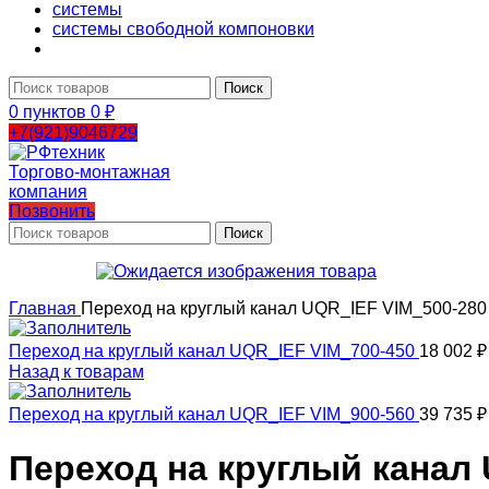
системы
системы свободной компоновки
Поиск
0
пунктов
0
₽
+7(921)9046729
Позвонить
Поиск
Главная
Переход на круглый канал UQR_IEF VIM_500-280
Переход на круглый канал UQR_IEF VIM_700-450
18 002
₽
Назад к товарам
Переход на круглый канал UQR_IEF VIM_900-560
39 735
₽
Переход на круглый канал