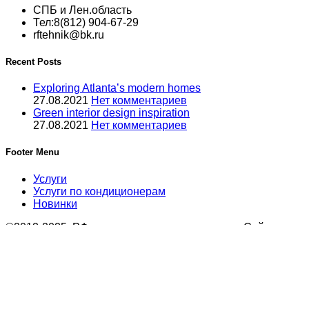
СПБ и Лен.область
Тел:8(812) 904-67-29
rftehnik@bk.ru
Recent Posts
Exploring Atlanta’s modern homes
27.08.2021
Нет комментариев
Green interior design inspiration
27.08.2021
Нет комментариев
Footer Menu
Услуги
Услуги по кондиционерам
Новинки
©2012-2025, РФтехник, все права защищены. Сайт носит
Гражданского кодекса Российской Федерации. В связи с эт
Поиск
Кондиционирование
системы настенного типа