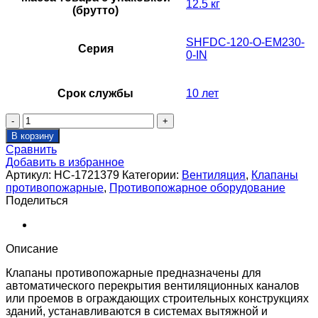
12.5 кг
(брутто)
SHFDC-120-O-EM230-
Серия
0-IN
Срок службы
10 лет
Количество
товара
В корзину
Клапан
Сравнить
противопожарный
Добавить в избранное
SHUFT
Артикул:
НС-1721379
Категории:
Вентиляция
,
Клапаны
SHFDC-
противопожарные
,
Противопожарное оборудование
120-
Поделиться
O-
1000_650-
MBE230-
0-
Описание
IN-
0-
Клапаны противопожарные предназначены для
0
автоматического перекрытия вентиляционных каналов
или проемов в ограждающих строительных конструкциях
зданий, устанавливаются в системах вытяжной и