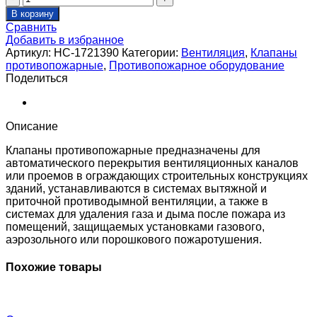
товара
В корзину
Клапан
Сравнить
противопожарный
Добавить в избранное
SHUFT
Артикул:
НС-1721390
Категории:
Вентиляция
,
Клапаны
SHFDC-
противопожарные
,
Противопожарное оборудование
120-
Поделиться
O-
1050_1150-
MBE230-
0-
Описание
IN-
0-
Клапаны противопожарные предназначены для
0
автоматического перекрытия вентиляционных каналов
или проемов в ограждающих строительных конструкциях
зданий, устанавливаются в системах вытяжной и
приточной противодымной вентиляции, а также в
системах для удаления газа и дыма после пожара из
помещений, защищаемых установками газового,
аэрозольного или порошкового пожаротушения.
Похожие товары