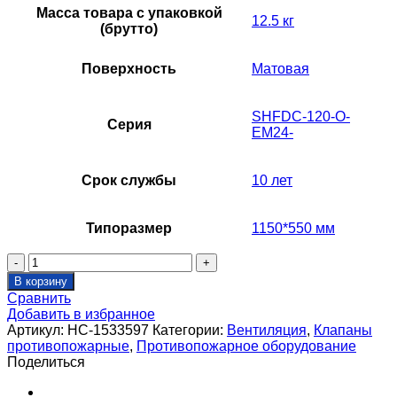
Масса товара с упаковкой
12.5 кг
(брутто)
Поверхность
Матовая
SHFDC-120-O-
Серия
EM24-
Срок службы
10 лет
Типоразмер
1150*550 мм
Количество
товара
В корзину
Клапан
Сравнить
противопожарный
Добавить в избранное
SHUFT
Артикул:
НС-1533597
Категории:
Вентиляция
,
Клапаны
SHFDC-
противопожарные
,
Противопожарное оборудование
120-
Поделиться
O-
1150_550-