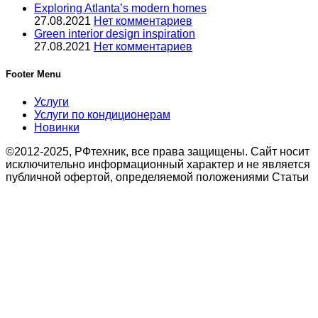
Exploring Atlanta’s modern homes
27.08.2021
Нет комментариев
Green interior design inspiration
27.08.2021
Нет комментариев
Footer Menu
Услуги
Услуги по кондиционерам
Новинки
©2012-2025, РФтехник, все права защищены. Сайт носит
исключительно информационный характер и не является
публичной офертой, определяемой положениями Статьи
437 Гражданского кодекса Российской Федерации. В
связи с этим просьба уточнять цены в офисе или по
телефону.
Поиск
Кондиционирование
системы настенного типа
Мобильные кондиционеры
Бытовые кондиционеры