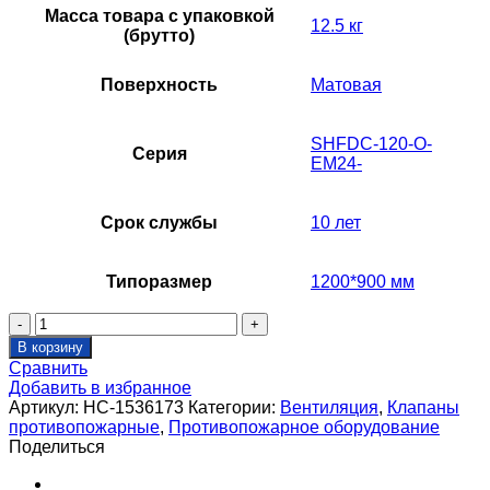
Масса товара с упаковкой
12.5 кг
(брутто)
Поверхность
Матовая
SHFDC-120-O-
Серия
EM24-
Срок службы
10 лет
Типоразмер
1200*900 мм
Количество
товара
В корзину
Клапан
Сравнить
противопожарный
Добавить в избранное
SHUFT
Артикул:
НС-1536173
Категории:
Вентиляция
,
Клапаны
SHFDC-
противопожарные
,
Противопожарное оборудование
120-
Поделиться
O-
1200_900-