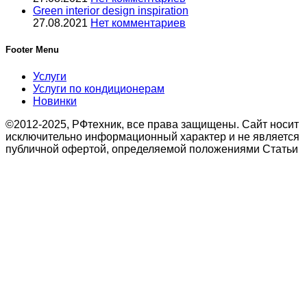
Green interior design inspiration
27.08.2021
Нет комментариев
Footer Menu
Услуги
Услуги по кондиционерам
Новинки
©2012-2025, РФтехник, все права защищены. Сайт носит
исключительно информационный характер и не является
публичной офертой, определяемой положениями Статьи
437 Гражданского кодекса Российской Федерации. В
связи с этим просьба уточнять цены в офисе или по
телефону.
Поиск
Кондиционирование
системы настенного типа
Мобильные кондиционеры
Бытовые кондиционеры
Сплит
Мульти сплит