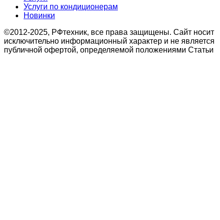
Услуги по кондиционерам
Новинки
©2012-2025, РФтехник, все права защищены. Сайт носит
исключительно информационный характер и не является
публичной офертой, определяемой положениями Статьи
437 Гражданского кодекса Российской Федерации. В
связи с этим просьба уточнять цены в офисе или по
телефону.
Поиск
Кондиционирование
системы настенного типа
Мобильные кондиционеры
Бытовые кондиционеры
Сплит
Мульти сплит
Тепловые насосы воздух
Тепловые насосы
Бытовая приточная вентиляция
вытяжные установки
Компактные моноблочные приточные
Мульти сплит
системы