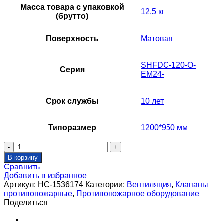
Масса товара с упаковкой
12.5 кг
(брутто)
Поверхность
Матовая
SHFDC-120-O-
Серия
EM24-
Срок службы
10 лет
Типоразмер
1200*950 мм
Количество
товара
В корзину
Клапан
Сравнить
противопожарный
Добавить в избранное
SHUFT
Артикул:
НС-1536174
Категории:
Вентиляция
,
Клапаны
SHFDC-
противопожарные
,
Противопожарное оборудование
120-
Поделиться
O-
1200_950-