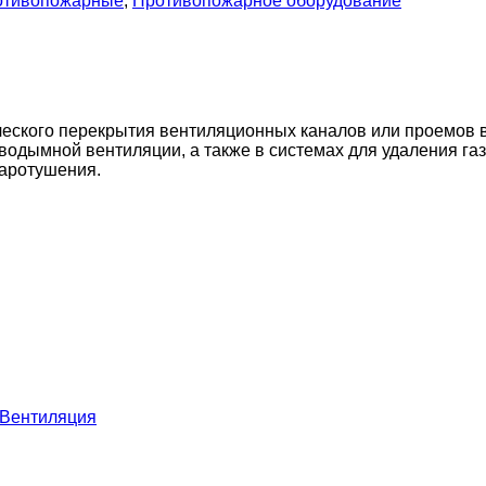
отивопожарные
,
Противопожарное оборудование
ского перекрытия вентиляционных каналов или проемов в
водымной вентиляции, а также в системах для удаления г
жаротушения.
Вентиляция