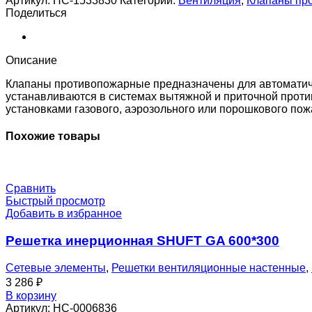
Артикул:
НС-1533830
Категории:
Вентиляция
,
Клапаны пр
SHFDC-
Поделиться
120-
O-
1400_450-
EM24-
Описание
0-
0-
Клапаны противопожарные предназначены для автоматиче
0-
устанавливаются в системах вытяжной и приточной проти
0
установками газового, аэрозольного или порошкового по
Похожие товары
Сравнить
Быстрый просмотр
Добавить в избранное
Решетка инерционная SHUFT GA 600*300
Сетевые элементы
,
Решетки вентиляционные настенные
,
3 286
₽
В корзину
Артикул:
НС-0006836