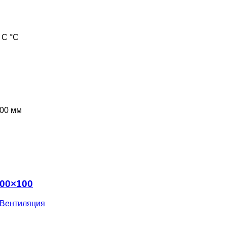
 С °С
00 мм
300×100
Вентиляция