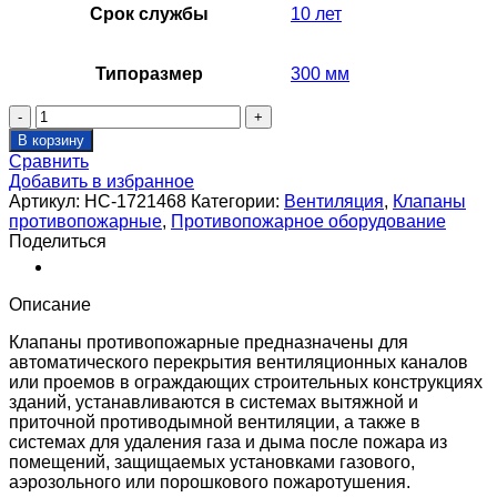
Срок службы
10 лет
Типоразмер
300 мм
Количество
товара
В корзину
Клапан
Сравнить
противопожарный
Добавить в избранное
SHUFT
Артикул:
НС-1721468
Категории:
Вентиляция
,
Клапаны
SHFDC-
противопожарные
,
Противопожарное оборудование
120-
Поделиться
O-
300_300-
MBE230-
Описание
0-
IN-
Клапаны противопожарные предназначены для
0-
автоматического перекрытия вентиляционных каналов
0
или проемов в ограждающих строительных конструкциях
зданий, устанавливаются в системах вытяжной и
приточной противодымной вентиляции, а также в
системах для удаления газа и дыма после пожара из
помещений, защищаемых установками газового,
аэрозольного или порошкового пожаротушения.