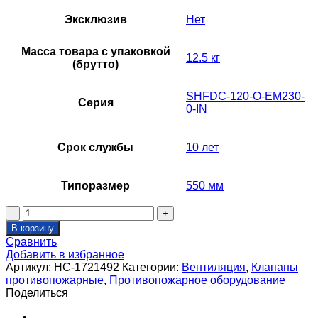
Эксклюзив
Нет
Масса товара с упаковкой
12.5 кг
(брутто)
SHFDC-120-O-EM230-
Серия
0-IN
Срок службы
10 лет
Типоразмер
550 мм
Количество
товара
В корзину
Клапан
Сравнить
противопожарный
Добавить в избранное
SHUFT
Артикул:
НС-1721492
Категории:
Вентиляция
,
Клапаны
SHFDC-
противопожарные
,
Противопожарное оборудование
120-
Поделиться
O-
350_550-