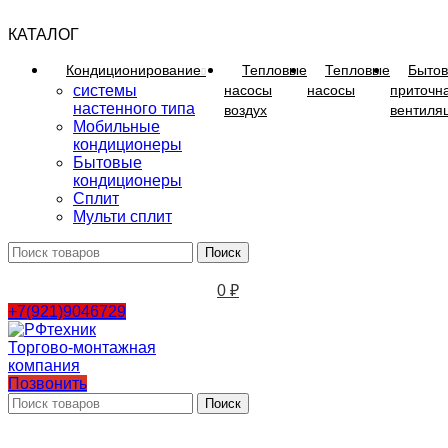
КАТАЛОГ
Кондиционирование
Тепловые
Тепловые
Бытов
системы
насосы
насосы
приточн
настенного типа
воздух
вентиля
Мобильные
кондиционеры
Бытовые
кондиционеры
Сплит
Мульти сплит
Поиск
0
₽
+7(921)9046729
Позвонить
Поиск