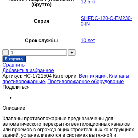
12.5 кг
(брутто)
SHFDC-120-O-EM230-
Серия
0-IN
Срок службы
10 лет
Количество
товара
В корзину
Клапан
Сравнить
противопожарный
Добавить в избранное
SHUFT
Артикул:
НС-1721504
Категории:
Вентиляция
,
Клапаны
SHFDC-
противопожарные
,
Противопожарное оборудование
120-
Поделиться
O-
400_1150-
MBE230-
0-
Описание
IN-
0-
Клапаны противопожарные предназначены для
0
автоматического перекрытия вентиляционных каналов
или проемов в ограждающих строительных конструкциях
зданий, устанавливаются в системах вытяжной и