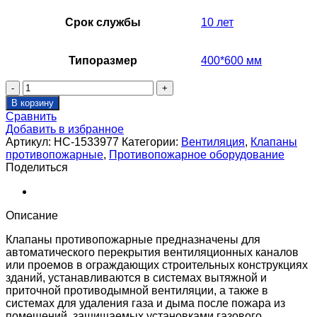
Срок службы
10 лет
Типоразмер
400*600 мм
Количество
товара
В корзину
Клапан
Сравнить
противопожарный
Добавить в избранное
SHUFT
Артикул:
НС-1533977
Категории:
Вентиляция
,
Клапаны
SHFDC-
противопожарные
,
Противопожарное оборудование
120-
Поделиться
O-
400_600-
EM24-
0-
Описание
0-
0-
Клапаны противопожарные предназначены для
0
автоматического перекрытия вентиляционных каналов
или проемов в ограждающих строительных конструкциях
зданий, устанавливаются в системах вытяжной и
приточной противодымной вентиляции, а также в
системах для удаления газа и дыма после пожара из
помещений, защищаемых установками газового,