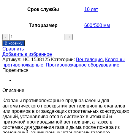
Срок службы
10 лет
Типоразмер
600*500 мм
Количество
товара
В корзину
Клапан
Сравнить
противопожарный
Добавить в избранное
SHUFT
Артикул:
НС-1538125
Категории:
Вентиляция
,
Клапаны
SHFDC-
противопожарные
,
Противопожарное оборудование
120-
Поделиться
O-
600_500-
EM24-
0-
Описание
0-
0-
Клапаны противопожарные предназначены для
0
автоматического перекрытия вентиляционных каналов
или проемов в ограждающих строительных конструкциях
зданий, устанавливаются в системах вытяжной и
приточной противодымной вентиляции, а также в
системах для удаления газа и дыма после пожара из
помещений, защищаемых установками газового,