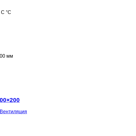
 С °С
00 мм
300×200
Вентиляция