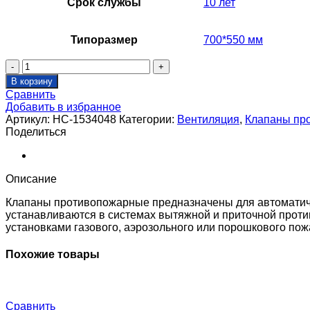
Срок службы
10 лет
Типоразмер
700*550 мм
Количество
товара
В корзину
Клапан
Сравнить
противопожарный
Добавить в избранное
SHUFT
Артикул:
НС-1534048
Категории:
Вентиляция
,
Клапаны пр
SHFDC-
Поделиться
120-
O-
700_550-
EM24-
Описание
0-
0-
Клапаны противопожарные предназначены для автоматиче
0-
устанавливаются в системах вытяжной и приточной проти
0
установками газового, аэрозольного или порошкового по
Похожие товары
Сравнить