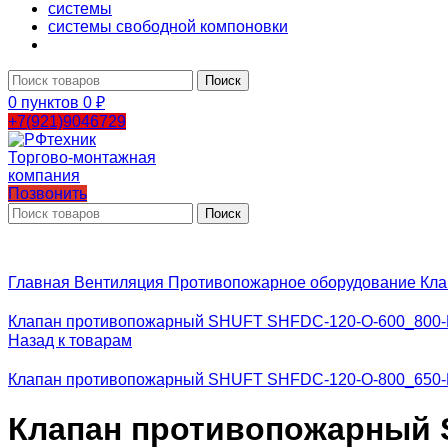
системы
системы свободной компоновки
Поиск
0
пунктов
0
₽
+7(921)9046729
Позвонить
Поиск
Главная
Вентиляция
Противопожарное оборудование
Кла
Клапан противопожарный SHUFT SHFDC-120-O-600_800-
Назад к товарам
Клапан противопожарный SHUFT SHFDC-120-O-800_650-
Клапан противопожарный S