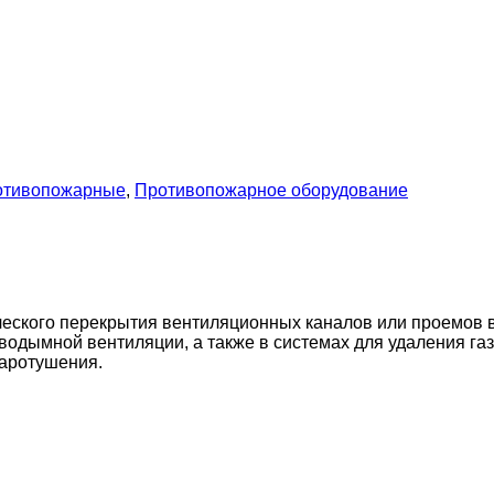
отивопожарные
,
Противопожарное оборудование
ского перекрытия вентиляционных каналов или проемов в
водымной вентиляции, а также в системах для удаления г
жаротушения.