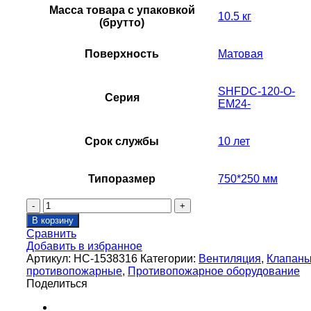
Масса товара с упаковкой
10.5 кг
(брутто)
Поверхность
Матовая
SHFDC-120-O-
Серия
EM24-
Срок службы
10 лет
Типоразмер
750*250 мм
Количество
товара
В корзину
Клапан
Сравнить
противопожарный
Добавить в избранное
SHUFT
Артикул:
НС-1538316
Категории:
Вентиляция
,
Клапан
SHFDC-
противопожарные
,
Противопожарное оборудование
120-
Поделиться
O-
750_250-