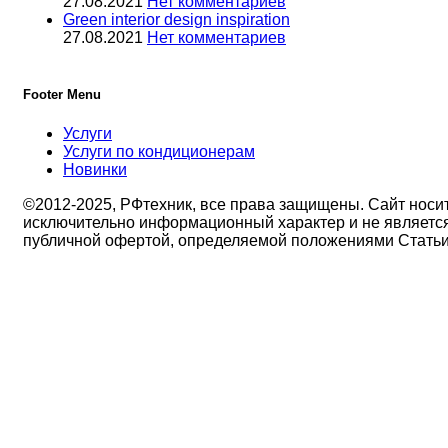
27.08.2021
Нет комментариев
Green interior design inspiration
27.08.2021
Нет комментариев
Footer Menu
Услуги
Услуги по кондиционерам
Новинки
©2012-2025, РФтехник, все права защищены. Сайт носи
исключительно информационный характер и не являетс
публичной офертой, определяемой положениями Стать
437 Гражданского кодекса Российской Федерации. В
связи с этим просьба уточнять цены в офисе или по
телефону.
Поиск
Кондиционирование
системы настенного типа
Мобильные кондиционеры
Бытовые кондиционеры
Сплит