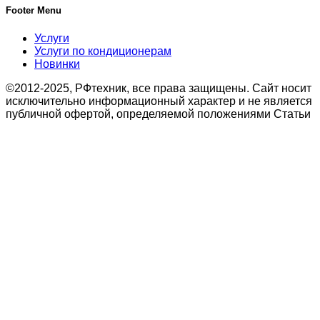
Footer Menu
Услуги
Услуги по кондиционерам
Новинки
©2012-2025, РФтехник, все права защищены. Сайт носит
исключительно информационный характер и не является
публичной офертой, определяемой положениями Статьи
437 Гражданского кодекса Российской Федерации. В
связи с этим просьба уточнять цены в офисе или по
телефону.
Поиск
Кондиционирование
системы настенного типа
Мобильные кондиционеры
Бытовые кондиционеры
Сплит
Мульти сплит
Тепловые насосы воздух
Тепловые насосы
Бытовая приточная вентиляция