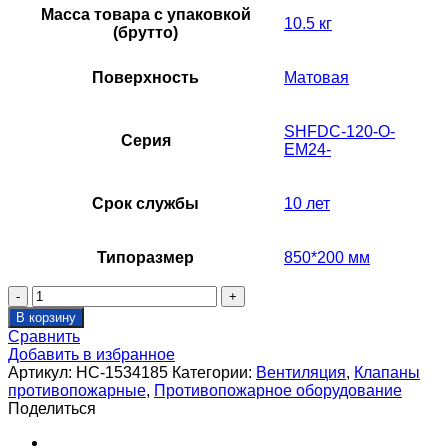
Масса товара с упаковкой
10.5 кг
(брутто)
Поверхность
Матовая
SHFDC-120-O-
Серия
EM24-
Срок службы
10 лет
Типоразмер
850*200 мм
Количество
товара
В корзину
Клапан
Сравнить
противопожарный
Добавить в избранное
SHUFT
Артикул:
НС-1534185
Категории:
Вентиляция
,
Клапаны
SHFDC-
противопожарные
,
Противопожарное оборудование
120-
Поделиться
O-
850_200-