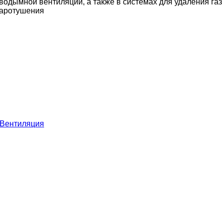
водымной вентиляции, а также в системах для удаления г
жаротушения
Вентиляция