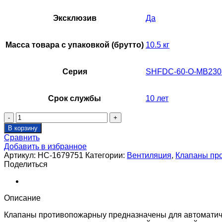
Эксклюзив
Да
Масса товара с упаковкой (брутто)
10.5 кг
Серия
SHFDC-60-O-MB230
Срок службы
10 лет
Количество
товара
В корзину
Клапан
Сравнить
противопожарный
Добавить в избранное
SHUFT
Артикул:
НС-1679751
Категории:
Вентиляция
,
Клапаны пр
SHFDC-
Поделиться
60-
O-
d125-
MB230-
Описание
0-
0-
Клапаны противопожарныу предназначены для автоматиче