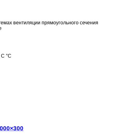
темах вентиляции прямоугольного сечения
е
 С °С
1000×300