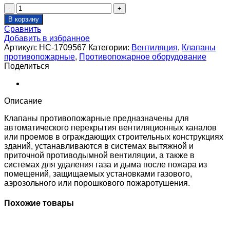
Количество
товара
В корзину
Клапан
Сравнить
противопожарный
Добавить в избранное
SHUFT
Артикул:
НС-1709567
Категории:
Вентиляция
,
Клапаны
SHFDC-
противопожарные
,
Противопожарное оборудование
60-
Поделиться
O-
d630-
MB230-
0-
Описание
0-
Kl-
Клапаны противопожарные предназначены для
МС
автоматического перекрытия вентиляционных каналов
или проемов в ограждающих строительных конструкциях
зданий, устанавливаются в системах вытяжной и
приточной противодымной вентиляции, а также в
системах для удаления газа и дыма после пожара из
помещений, защищаемых установками газового,
аэрозольного или порошкового пожаротушения.
Похожие товары