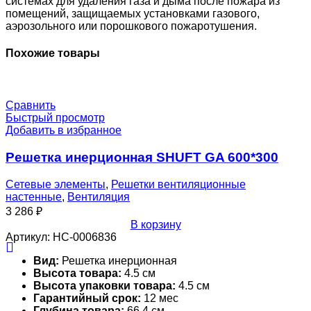
системах для удаления газа и дыма после пожара из
помещений, защищаемых установками газового,
аэрозольного или порошкового пожаротушения.
Похожие товары
Сравнить
Быстрый просмотр
Добавить в избранное
Решетка инерционная SHUFT GA 600*300
Сетевые элементы
,
Решетки вентиляционные
настенные
,
Вентиляция
3 286
₽
В корзину
Артикул:
НС-0006836
Вид:
Решетка инерционная
Высота товара:
4.5 см
Высота упаковки товара:
4.5 см
Гарантийный срок:
12 мес
Глубина товара:
66.4 см