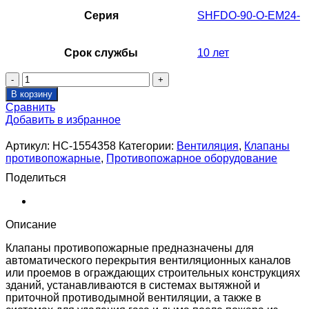
Серия
SHFDO-90-O-EM24-
Срок службы
10 лет
Количество
товара
В корзину
Клапан
Сравнить
противопожарный
Добавить в избранное
SHUFT
SHFDO-
Артикул:
НС-1554358
Категории:
Вентиляция
,
Клапаны
90-
противопожарные
,
Противопожарное оборудование
O-
1200_1100-
Поделиться
EM24-
0-
0-
Описание
0-
0
Клапаны противопожарные предназначены для
автоматического перекрытия вентиляционных каналов
или проемов в ограждающих строительных конструкциях
зданий, устанавливаются в системах вытяжной и
приточной противодымной вентиляции, а также в