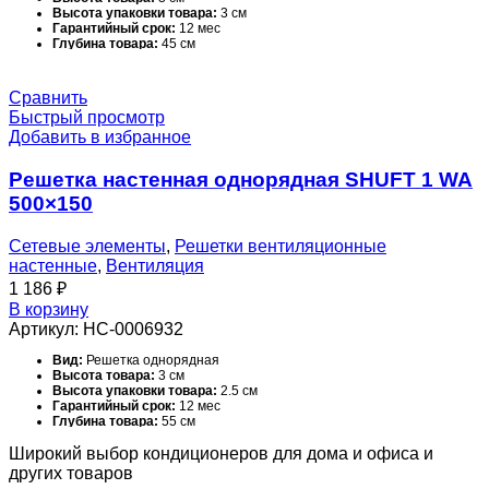
Высота упаковки товара:
3 см
Гарантийный срок:
12 мес
Глубина товара:
45 см
Глубина упаковки товара:
35 см
Масса товара (нетто):
0.62 кг
Масса товара с упаковкой (брутто):
0.62 кг
Сравнить
Материал корпуса:
Алюминий
Быстрый просмотр
Набор крепежных элементов в комплекте:
Нет
Добавить в избранное
Назначение и соответствие:
Раздача и удаление воздуха в
системах вентиляции, кондиционирования и воздушного
отопления.
Решетка настенная однорядная SHUFT 1 WA
Область применения:
Полупромышленное оборудование
Поверхность:
Глянцевая
500×150
Серия:
WA
Сечение:
Прямоугольное
Срок службы:
10 лет
Сетевые элементы
,
Решетки вентиляционные
Температурный диапазон эксплуатации:
от -40 до 60 °С
настенные
,
Вентиляция
Тип вентиляционной решетки:
Настенная
1 186
₽
Тип конструкции вентилятора:
Нет
Типоразмер:
400*300 мм
В корзину
Цвет корпуса:
Белый - RAL 9016
Артикул:
НС-0006932
Ширина товара:
35 см
Ширина упаковки товара:
45 см
Вид:
Решетка однорядная
Высота товара:
3 см
Высота упаковки товара:
2.5 см
Гарантийный срок:
12 мес
Глубина товара:
55 см
Глубина упаковки товара:
20 см
Широкий выбор кондиционеров для дома и офиса и
Масса товара (нетто):
0.42 кг
Масса товара с упаковкой (брутто):
0.42 кг
других товаров
Материал корпуса:
Алюминий