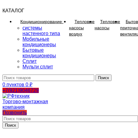
КАТАЛОГ
Кондиционирование
Тепловые
Тепловые
Бытов
системы
насосы
насосы
приточн
настенного типа
воздух
вентиля
Мобильные
кондиционеры
Бытовые
кондиционеры
Сплит
Мульти сплит
Поиск
0
пунктов
0
₽
+7(921)9046729
Позвонить
Поиск