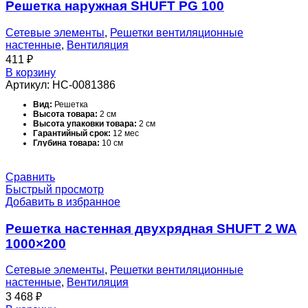
Решетка наружная SHUFT PG 100
Сетевые элементы
,
Решетки вентиляционные
настенные
,
Вентиляция
411
₽
В корзину
Артикул:
НС-0081386
Вид:
Решетка
Высота товара:
2 см
Высота упаковки товара:
2 см
Гарантийный срок:
12 мес
Глубина товара:
10 см
Глубина упаковки товара:
10 см
Масса товара (нетто):
0.04 кг
Масса товара с упаковкой (брутто):
0.11 кг
Сравнить
Материал корпуса:
Оцинкованная сталь
Быстрый просмотр
Набор крепежных элементов в комплекте:
Нет
Добавить в избранное
Назначение и соответствие:
Забор и выброс воздуха в системах
вентиляции и кондиционирования
Область применения:
Универсальное оборудование
Решетка настенная двухрядная SHUFT 2 WA
Поверхность:
Матовая
Серия:
PG
1000×200
Сечение:
Круглое
Срок службы:
10 лет
Температурный диапазон эксплуатации:
-40…+60 С °С
Сетевые элементы
,
Решетки вентиляционные
Тип вентиляционной решетки:
Наружная
настенные
,
Вентиляция
Тип конструкции вентилятора:
Нет
3 468
₽
Типоразмер:
100 мм
Цвет корпуса:
Белый