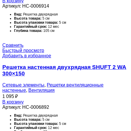
В корзину
Ширина товара:
10 см
Артикул:
НС-0006914
Ширина упаковки товара:
10 см
Диаметр воздуховода, мм:
100 мм
Вид:
Решетка двухрядная
Посадочный диаметр вентиляционного канала:
100 мм
Высота товара:
5 см
Высота упаковки товара:
5 см
Гарантийный срок:
12 мес
Глубина товара:
105 см
Глубина упаковки товара:
25 см
Масса товара (нетто):
1.4 кг
Масса товара с упаковкой (брутто):
2.2 кг
Сравнить
Материал корпуса:
Алюминий
Быстрый просмотр
Набор крепежных элементов в комплекте:
Нет
Добавить в избранное
Назначение и соответствие:
Раздача и удаление воздуха в
системах вентиляции, кондиционирования и воздушного
отопления.
Решетка настенная двухрядная SHUFT 2 WA
Область применения:
Полупромышленное оборудование
Поверхность:
Глянцевая
300×150
Серия:
WA
Сечение:
Прямоугольное
Срок службы:
10 лет
Сетевые элементы
,
Решетки вентиляционные
Температурный диапазон эксплуатации:
-40…+60 С °С
настенные
,
Вентиляция
Тип вентиляционной решетки:
Настенная
1 095
₽
Тип конструкции вентилятора:
Нет
Типоразмер:
1000*200 мм
В корзину
Цвет корпуса:
Белый - RAL 9016
Артикул:
НС-0006892
Ширина товара:
25 см
Ширина упаковки товара:
105 см
Вид:
Решетка двухрядная
Высота товара:
5 см
Высота упаковки товара:
5 см
Гарантийный срок:
12 мес