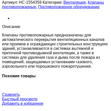
SHUFT
Артикул:
НС-1554359
Категории:
Вентиляция
,
Клапаны
SHFDO-
противопожарные
,
Противопожарное оборудование
90-
O-
1200_1150-
EM230-
Описание
0-
0-
Клапаны противопожарные предназначены для
0-
автоматического перекрытия вентиляционных каналов
0
или проемов в ограждающих строительных конструкциях
зданий, устанавливаются в системах вытяжной и
приточной противодымной вентиляции, а также в
системах для удаления газа и дыма после пожара из
помещений, защищаемых установками газового,
аэрозольного или порошкового пожаротушения.
Похожие товары
Сравнить
Быстрый просмотр
Добавить в избранное