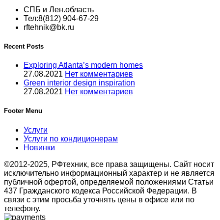
Набор крепежных элементов в комплекте:
Нет
СПБ и Лен.область
Назначение и соответствие:
Раздача и удаление воздуха в
системах вентиляции, кондиционирования и воздушного
Тел:8(812) 904-67-29
отопления.
rftehnik@bk.ru
Область применения:
Полупромышленное оборудование
Поверхность:
Глянцевая
Серия:
WA
Recent Posts
Сечение:
Прямоугольное
Срок службы:
10 лет
Exploring Atlanta’s modern homes
Температурный диапазон эксплуатации:
от -40 до 60 °С
Тип вентиляционной решетки:
Настенная
27.08.2021
Нет комментариев
Тип конструкции вентилятора:
Нет
Green interior design inspiration
Типоразмер:
500*150 мм
27.08.2021
Нет комментариев
Цвет корпуса:
Белый - RAL 9016
Ширина товара:
20 см
Ширина упаковки товара:
55 см
Footer Menu
Услуги
Услуги по кондиционерам
Новинки
©2012-2025, РФтехник, все права защищены. Сайт носит
исключительно информационный характер и не является
публичной офертой, определяемой положениями Статьи
437 Гражданского кодекса Российской Федерации. В
связи с этим просьба уточнять цены в офисе или по
телефону.