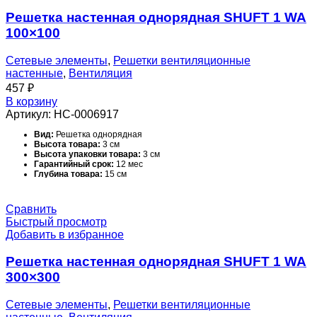
отопления.
Решетка настенная однорядная SHUFT 1 WA
Область применения:
Полупромышленное оборудование
Поверхность:
Глянцевая
100×100
Серия:
WA
Сечение:
Прямоугольное
Срок службы:
10 лет
Сетевые элементы
,
Решетки вентиляционные
Температурный диапазон эксплуатации:
-40…+60 С °С
настенные
,
Вентиляция
Тип вентиляционной решетки:
Настенная
457
₽
Тип конструкции вентилятора:
Нет
Типоразмер:
600*300 мм
В корзину
Цвет корпуса:
Белый - RAL 9016
Артикул:
НС-0006917
Ширина товара:
35 см
Ширина упаковки товара:
65 см
Вид:
Решетка однорядная
Высота товара:
3 см
Высота упаковки товара:
3 см
Гарантийный срок:
12 мес
Глубина товара:
15 см
Глубина упаковки товара:
15 см
Масса товара (нетто):
0.15 кг
Масса товара с упаковкой (брутто):
0.15 кг
Сравнить
Материал корпуса:
Алюминий
Быстрый просмотр
Набор крепежных элементов в комплекте:
Нет
Добавить в избранное
Назначение и соответствие:
Раздача и удаление воздуха в
системах вентиляции, кондиционирования и воздушного
отопления.
Решетка настенная однорядная SHUFT 1 WA
Область применения:
Полупромышленное оборудование
Поверхность:
Глянцевая
300×300
Серия:
WA
Сечение:
Прямоугольное
Срок службы:
10 лет
Сетевые элементы
,
Решетки вентиляционные
Температурный диапазон эксплуатации:
от -40 до 60 °С