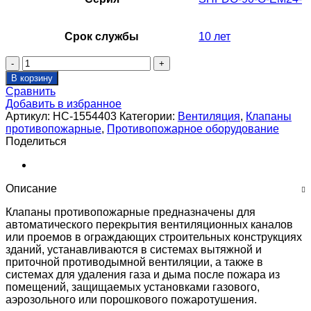
Срок службы
10 лет
Количество
товара
В корзину
Клапан
Сравнить
противопожарный
Добавить в избранное
SHUFT
Артикул:
НС-1554403
Категории:
Вентиляция
,
Клапаны
SHFDO-
противопожарные
,
Противопожарное оборудование
90-
Поделиться
O-
1250_1000-
EM24-
0-
Описание
0-
0-
Клапаны противопожарные предназначены для
0
автоматического перекрытия вентиляционных каналов
или проемов в ограждающих строительных конструкциях
зданий, устанавливаются в системах вытяжной и
приточной противодымной вентиляции, а также в
системах для удаления газа и дыма после пожара из
помещений, защищаемых установками газового,
аэрозольного или порошкового пожаротушения.