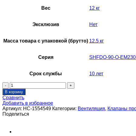
Вес
12 кг
Эксклюзив
Нет
Масса товара с упаковкой (брутто)
12.5 кг
Серия
SHFDO-90-O-EM230
Срок службы
10 лет
Количество
товара
В корзину
Клапан
Сравнить
противопожарный
Добавить в избранное
SHUFT
Артикул:
НС-1554549
Категории:
Вентиляция
,
Клапаны пр
SHFDO-
Поделиться
90-
O-
1400_1050-
EM230-