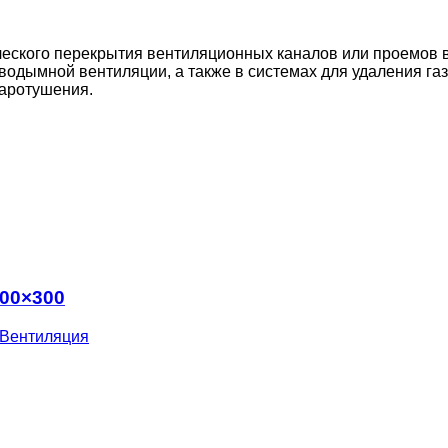
ского перекрытия вентиляционных каналов или проемов в
водымной вентиляции, а также в системах для удаления г
жаротушения.
400×300
Вентиляция