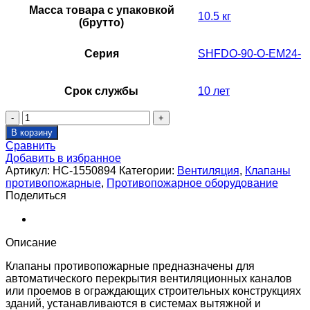
Масса товара с упаковкой
10.5 кг
(брутто)
Серия
SHFDO-90-O-EM24-
Срок службы
10 лет
Количество
товара
В корзину
Клапан
Сравнить
противопожарный
Добавить в избранное
SHUFT
Артикул:
НС-1550894
Категории:
Вентиляция
,
Клапаны
SHFDO-
противопожарные
,
Противопожарное оборудование
90-
Поделиться
O-
450_800-
EM24-
0-
Описание
0-
0-
Клапаны противопожарные предназначены для
0
автоматического перекрытия вентиляционных каналов
или проемов в ограждающих строительных конструкциях
зданий, устанавливаются в системах вытяжной и