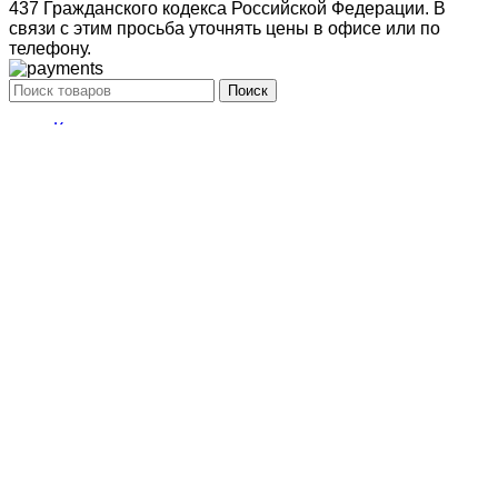
437 Гражданского кодекса Российской Федерации. В
связи с этим просьба уточнять цены в офисе или по
телефону.
Поиск
Кондиционирование
системы настенного типа
Мобильные кондиционеры
Бытовые кондиционеры
Сплит
Мульти сплит
Тепловые насосы воздух
Тепловые насосы
Бытовая приточная вентиляция
вытяжные установки
Компактные моноблочные приточные
Мульти сплит
системы
системы свободной компоновки
Корзина
Закрыть
Мы используем файлы cookie, чтобы улучшить ваш опыт
работы на нашем веб-сайте. Просматривая этот веб-