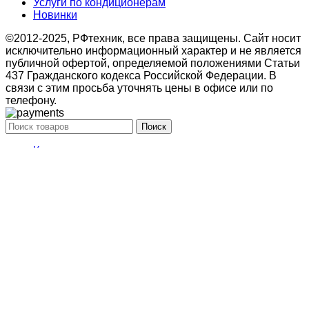
Услуги по кондиционерам
Новинки
©2012-2025, РФтехник, все права защищены. Сайт носит
исключительно информационный характер и не является
публичной офертой, определяемой положениями Статьи
437 Гражданского кодекса Российской Федерации. В
связи с этим просьба уточнять цены в офисе или по
телефону.
Поиск
Кондиционирование
системы настенного типа
Мобильные кондиционеры
Бытовые кондиционеры
Сплит
Мульти сплит
Тепловые насосы воздух
Тепловые насосы
Бытовая приточная вентиляция
вытяжные установки
Компактные моноблочные приточные
Мульти сплит
системы