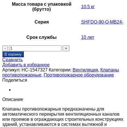
Масса товара с упаковкой
10.5 кг
(брутто)
Серия
SHFDO-90-O-MB24-
Срок службы
10 лет
Количество
товара
В корзину
Клапан
Сравнить
противопожарный
Добавить в избранное
SHUFT
Артикул:
НС-1547327
Категории:
Вентиляция
,
Клапаны
SHFDO-
противопожарные
,
Противопожарное оборудование
90-
Поделиться
O-
500_250-
MB24-
0-
Описание
0-
0-
Клапаны противопожарные предназначены для
0
автоматического перекрытия вентиляционных каналов
или проемов в ограждающих строительных конструкциях
зданий, устанавливаются в системах вытяжной и