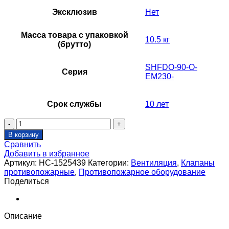
Эксклюзив
Нет
Масса товара с упаковкой
10.5 кг
(брутто)
SHFDO-90-O-
Серия
EM230-
Срок службы
10 лет
Количество
товара
В корзину
Клапан
Сравнить
противопожарный
Добавить в избранное
SHUFT
Артикул:
НС-1525439
Категории:
Вентиляция
,
Клапаны
SHFDO-
противопожарные
,
Противопожарное оборудование
90-
Поделиться
O-
d315-
EM230-
0-
Описание
0-