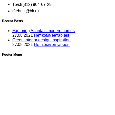
Тел:8(812) 904-67-29
rftehnik@bk.ru
Recent Posts
Exploring Atlanta’s modern homes
27.08.2021
Нет комментариев
Green interior design inspiration
27.08.2021
Нет комментариев
Footer Menu
Услуги
Услуги по кондиционерам
Новинки
©2012-2025, РФтехник, все права защищены. Сайт носит
исключительно информационный характер и не является
публичной офертой, определяемой положениями Статьи
437 Гражданского кодекса Российской Федерации. В
связи с этим просьба уточнять цены в офисе или по
телефону.