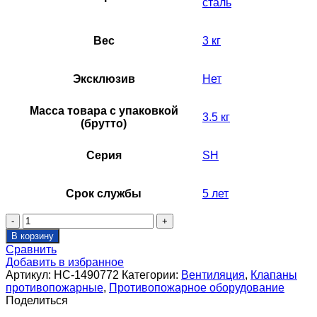
сталь
Вес
3 кг
Эксклюзив
Нет
Масса товара с упаковкой
3.5 кг
(брутто)
Серия
SH
Срок службы
5 лет
Количество
товара
В корзину
Решетка
Сравнить
декоративная
Добавить в избранное
для
Артикул:
НС-1490772
Категории:
Вентиляция
,
Клапаны
клапана
противопожарные
,
Противопожарное оборудование
SHUFT
Поделиться
SH