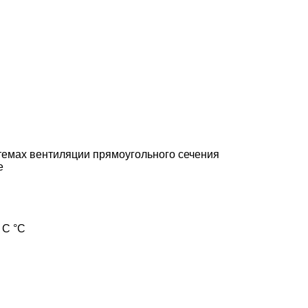
темах вентиляции прямоугольного сечения
е
 С °С