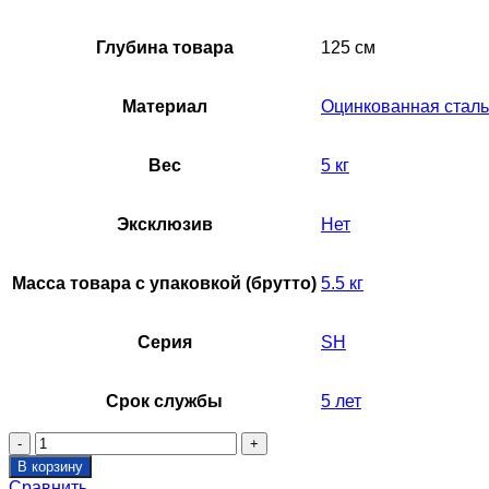
Глубина товара
125 см
Материал
Оцинкованная сталь
Вес
5 кг
Эксклюзив
Нет
Масса товара с упаковкой (брутто)
5.5 кг
Серия
SH
Срок службы
5 лет
Количество
товара
В корзину
Решетка
Сравнить