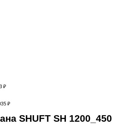
63
₽
035
₽
пана SHUFT SH 1200_450