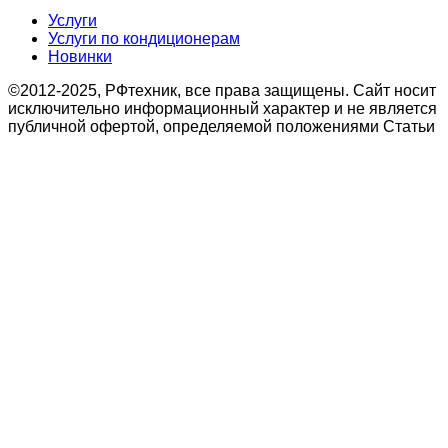
Услуги
Услуги по кондиционерам
Новинки
©2012-2025, РФтехник, все права защищены. Сайт носит
исключительно информационный характер и не является
публичной офертой, определяемой положениями Статьи
437 Гражданского кодекса Российской Федерации. В
связи с этим просьба уточнять цены в офисе или по
телефону.
Поиск
Кондиционирование
системы настенного типа
Мобильные кондиционеры
Бытовые кондиционеры
Сплит
Мульти сплит
Тепловые насосы воздух
Тепловые насосы
Бытовая приточная вентиляция
вытяжные установки
Компактные моноблочные приточные