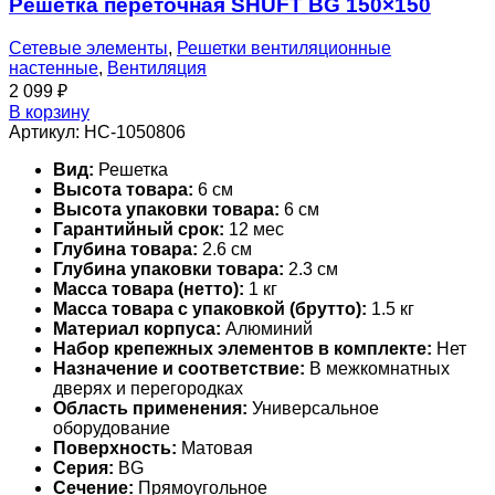
Решетка переточная SHUFT BG 150×150
Сетевые элементы
,
Решетки вентиляционные
настенные
,
Вентиляция
2 099
₽
В корзину
Артикул:
НС-1050806
Вид:
Решетка
Высота товара:
6 см
Высота упаковки товара:
6 см
Гарантийный срок:
12 мес
Глубина товара:
2.6 см
Глубина упаковки товара:
2.3 см
Масса товара (нетто):
1 кг
Масса товара с упаковкой (брутто):
1.5 кг
Материал корпуса:
Алюминий
Набор крепежных элементов в комплекте:
Нет
Назначение и соответствие:
В межкомнатных
дверях и перегородках
Область применения:
Универсальное
оборудование
Поверхность:
Матовая
Серия:
BG
Сечение:
Прямоугольное