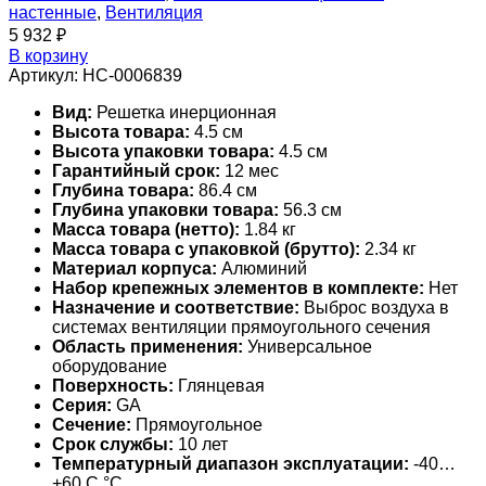
настенные
,
Вентиляция
5 932
₽
В корзину
Артикул:
НС-0006839
Вид:
Решетка инерционная
Высота товара:
4.5 см
Высота упаковки товара:
4.5 см
Гарантийный срок:
12 мес
Глубина товара:
86.4 см
Глубина упаковки товара:
56.3 см
Масса товара (нетто):
1.84 кг
Масса товара с упаковкой (брутто):
2.34 кг
Материал корпуса:
Алюминий
Набор крепежных элементов в комплекте:
Нет
Назначение и соответствие:
Выброс воздуха в
системах вентиляции прямоугольного сечения
Область применения:
Универсальное
оборудование
Поверхность:
Глянцевая
Серия:
GA
Сечение:
Прямоугольное
Срок службы:
10 лет
Температурный диапазон эксплуатации:
-40…
+60 С °С