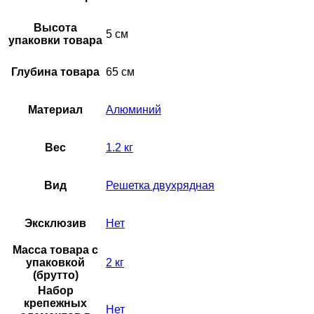
Сечение:
Прямоугольное
Высота
5 см
упаковки товара
Срок службы:
10 лет
Температурный диапазон
-40…+60 С °С
Глубина товара
65 см
эксплуатации:
Тип вентиляционной решетки:
Настенная
Материал
Алюминий
Тип конструкции вентилятора:
Нет
Типоразмер:
600*300 мм
Вес
1.2 кг
Цвет корпуса:
Белый – RAL 9016
Вид
Решетка двухрядная
Ширина товара:
35 см
Ширина упаковки товара:
65 см
Эксклюзив
Нет
Масса товара с
упаковкой
2 кг
(брутто)
Набор
крепежных
Нет