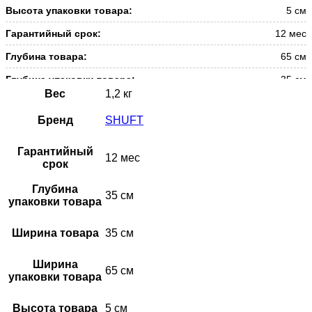
Высота упаковки товара:
5 см
Гарантийный срок:
12 мес
Глубина товара:
65 см
Глубина упаковки товара:
35 см
Вес
1,2 кг
Масса товара (нетто):
1.2 кг
Бренд
SHUFT
Масса товара с упаковкой
2 кг
(брутто):
Гарантийный
12 мес
Материал корпуса:
Алюминий
срок
Набор крепежных элементов в
Нет
Глубина
комплекте:
35 см
упаковки товара
Раздача и удаление воздуха в системах
Назначение и
вентиляции, кондиционирования и воздушного
Ширина товара
35 см
соответствие:
отопления.
Область применения:
Полупромышленное оборудование
Ширина
65 см
упаковки товара
Поверхность:
Глянцевая
Серия:
Высота товара
5 см
WA