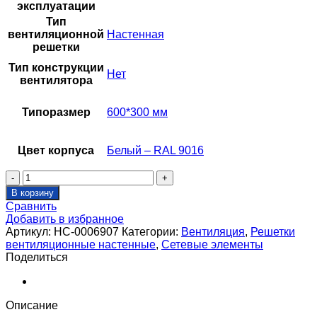
эксплуатации
Тип
вентиляционной
Настенная
решетки
Тип конструкции
Нет
вентилятора
Типоразмер
600*300 мм
Цвет корпуса
Белый – RAL 9016
Количество
товара
В корзину
Решетка
Сравнить
настенная
Добавить в избранное
двухрядная
Артикул:
НС-0006907
Категории:
Вентиляция
,
Решетки
SHUFT
вентиляционные настенные
,
Сетевые элементы
2
Поделиться
WA
600x300
Описание