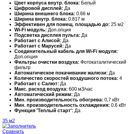
Цвет корпуса внутр. блока:
Белый
Цифровой дисплей:
Да
Ширина внешнего блока:
0.66 м
Ширина внутр. блока:
0.817 м
Эффективен для помещ. площадью до:
25 м2
Wi-Fi модуль:
Доп.опция
Подсветка дисплея пульта:
Да
Работает с Алисой:
Да
Работает с Марусей:
Да
Соединительный кабель для Wi-Fi модуля:
Доп.опция
Фильтры очистки воздуха:
Фотокаталитический
фильтр
Автоматическое покачивание жалюзи:
Да
Количество скоростей воздушного потока:
4
Работает с Салют:
Да
Макс. расход воздуха:
600 м3/час
Автоматический режим:
Да
Мин. производительность обогрева:
0,7 кВт
Мин. производительность охлаждения:
0.6 кВт
Функция 'Теплый старт':
Да
35 м2
Сравнить