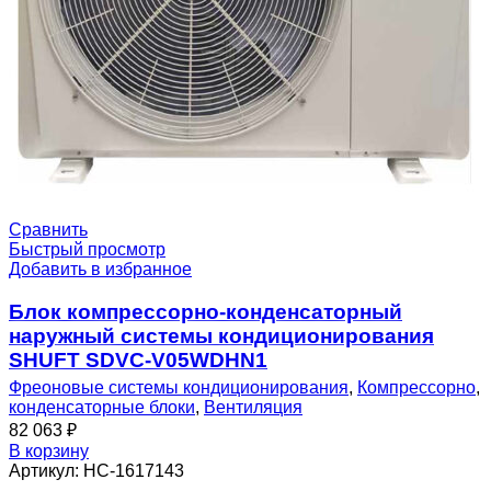
Сравнить
Быстрый просмотр
Добавить в избранное
Блок компрессорно-конденсаторный
наружный системы кондиционирования
SHUFT SDVC-V05WDHN1
Фреоновые системы кондиционирования
,
Компрессорно
,
конденсаторные блоки
,
Вентиляция
82 063
₽
В корзину
Артикул:
НС-1617143