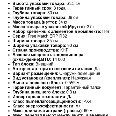
Высота упаковки товара:
61.5 см
Гарантийный срок:
3 года
Глубина товара:
30 см
Глубина упаковки товара:
38 см
Масса товара (нетто):
34 кг
Масса товара с упаковкой (брутто):
37 кг
Набор крепежных элементов в комплекте:
Нет
Серия:
Free Match ERP R32
Ширина товара:
85 см
Ширина упаковки товара:
90 см
Страна производства:
КНР
Базовая мощность кондиционера
(охлаждение),BTU:
14 000
Тип блока:
Внешний
Авторестарт при отключении питания:
Да
Вариант размещения:
Снаружи помещения
Вид установки (крепления):
Наружная
Высота внешнего блока:
0.555 м
Гарантийный документ:
Гарантийный талон
Глубина внешнего блока:
0.3 м
Инверторная технология:
Да
Класс пылевлагозащищенности:
IPX4
Класс энергоэффективности:
A++
Макс. длина магистрали (трассы):
60 м
Макс. перепад высот между внутр. и внешним