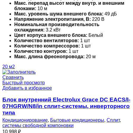
Макс. перепад высот между внутр. и внешним
блоками:
10 м
Макс. уровень шума внешнего блока:
49 дБ
Напряжение электропитания, В:
220 В
Номинальная производительность
охлаждения:
3.2 кВт
Цвет корпуса внешнего блока:
Белый
Количество вентиляторов:
1 шт
Количество компрессоров:
1 шт
Количество контуров:
1 шт
Макс. длина фреонопровода:
20 м
20 м2
Сравнить
Быстрый просмотр
Добавить в избранное
Блок внутренний Electrolux Grace DC EACS/I-
07HGRW/N8/in сплит-системы, инверторного
типа
Кондиционирование
,
Бытовые кондиционеры
,
Сплит
,
системы свободной компоновки
10 998
₽