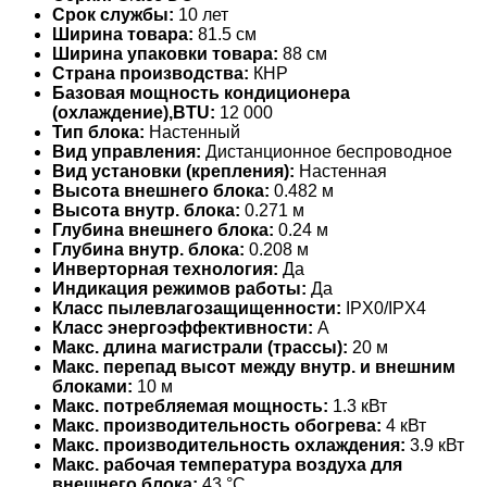
Срок службы:
10 лет
Ширина товара:
81.5 см
Ширина упаковки товара:
88 см
Страна производства:
КНР
Базовая мощность кондиционера
(охлаждение),BTU:
12 000
Тип блока:
Настенный
Вид управления:
Дистанционное беспроводное
Вид установки (крепления):
Настенная
Высота внешнего блока:
0.482 м
Высота внутр. блока:
0.271 м
Глубина внешнего блока:
0.24 м
Глубина внутр. блока:
0.208 м
Инверторная технология:
Да
Индикация режимов работы:
Да
Класс пылевлагозащищенности:
IPX0/IPX4
Класс энергоэффективности:
A
Макс. длина магистрали (трассы):
20 м
Макс. перепад высот между внутр. и внешним
блоками:
10 м
Макс. потребляемая мощность:
1.3 кВт
Макс. производительность обогрева:
4 кВт
Макс. производительность охлаждения:
3.9 кВт
Макс. рабочая температура воздуха для
внешнего блока:
43 °С