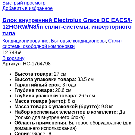
Быстрый просмотр
Добавить в избранное
Блок внутренний Electrolux Grace DC EACS/I-
12HGRW/N8/in сплит-системы, инверторного
типа
Кондиционирование
,
Бытовые кондиционеры
,
Сплит
,
системы свободной компоновки
12 748
₽
В корзину
Артикул:
НС-1764798
Высота товара:
27 см
Высота упаковки товара:
33.5 см
Гарантийный срок:
3 года
Глубина товара:
20.6 см
Глубина упаковки товара:
26.5 см
Масса товара (нетто):
8 кг
Масса товара с упаковкой (брутто):
9.8 кг
Набор крепежных элементов в комплекте:
Да
(только для внутреннего блока)
Область применения:
Бытовое оборудование (для
домашнего использования)
Серия:
Grace DC