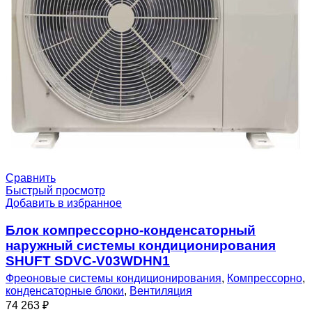
Сравнить
Быстрый просмотр
Добавить в избранное
Блок компрессорно-конденсаторный
наружный системы кондиционирования
SHUFT SDVC-V03WDHN1
Фреоновые системы кондиционирования
,
Компрессорно
,
конденсаторные блоки
,
Вентиляция
74 263
₽