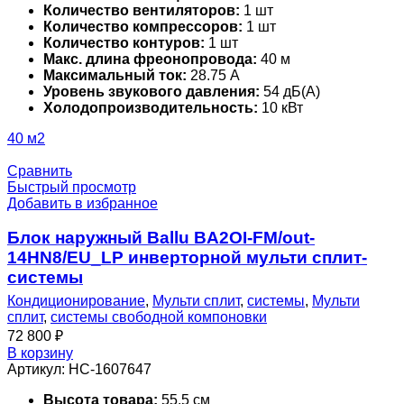
Количество вентиляторов:
1 шт
Количество компрессоров:
1 шт
Количество контуров:
1 шт
Макс. длина фреонопровода:
40 м
Максимальный ток:
28.75 А
Уровень звукового давления:
54 дБ(А)
Холодопроизводительность:
10 кВт
40 м2
Сравнить
Быстрый просмотр
Добавить в избранное
Блок наружный Ballu BA2OI-FM/out-
14HN8/EU_LP инверторной мульти сплит-
системы
Кондиционирование
,
Мульти сплит
,
системы
,
Мульти
сплит
,
системы свободной компоновки
72 800
₽
В корзину
Артикул:
НС-1607647
Высота товара:
55.5 см