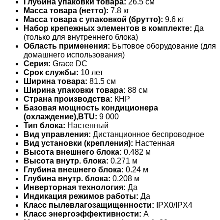
Глубина упаковки товара:
26.5 см
Масса товара (нетто):
7.8 кг
Масса товара с упаковкой (брутто):
9.6 кг
Набор крепежных элементов в комплекте:
Да
(только для внутреннего блока)
Область применения:
Бытовое оборудование (для
домашнего использования)
Серия:
Grace DC
Срок службы:
10 лет
Ширина товара:
81.5 см
Ширина упаковки товара:
88 см
Страна производства:
КНР
Базовая мощность кондиционера
(охлаждение),BTU:
9 000
Тип блока:
Настенный
Вид управления:
Дистанционное беспроводное
Вид установки (крепления):
Настенная
Высота внешнего блока:
0.482 м
Высота внутр. блока:
0.271 м
Глубина внешнего блока:
0.24 м
Глубина внутр. блока:
0.208 м
Инверторная технология:
Да
Индикация режимов работы:
Да
Класс пылевлагозащищенности:
IPX0/IPX4
Класс энергоэффективности:
A