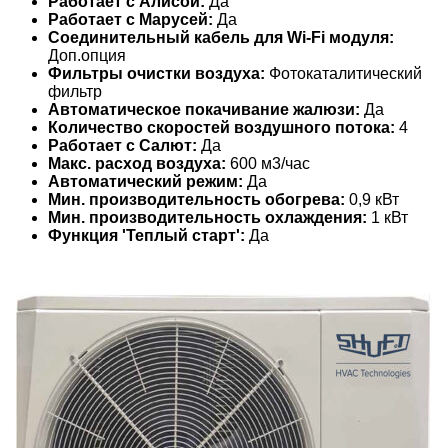
Работает с Алисой:
Да
Работает с Марусей:
Да
Соединительный кабель для Wi-Fi модуля:
Доп.опция
Фильтры очистки воздуха:
Фотокаталитический
фильтр
Автоматическое покачивание жалюзи:
Да
Количество скоростей воздушного потока:
4
Работает с Салют:
Да
Макс. расход воздуха:
600 м3/час
Автоматический режим:
Да
Мин. производительность обогрева:
0,9 кВт
Мин. производительность охлаждения:
1 кВт
Функция 'Теплый старт':
Да