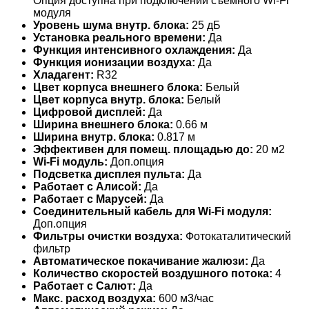
Опция доступна при подключении съемного Wi-Fi
модуля
Уровень шума внутр. блока:
25 дБ
Установка реального времени:
Да
Функция интенсивного охлаждения:
Да
Функция ионизации воздуха:
Да
Хладагент:
R32
Цвет корпуса внешнего блока:
Белый
Цвет корпуса внутр. блока:
Белый
Цифровой дисплей:
Да
Ширина внешнего блока:
0.66 м
Ширина внутр. блока:
0.817 м
Эффективен для помещ. площадью до:
20 м2
Wi-Fi модуль:
Доп.опция
Подсветка дисплея пульта:
Да
Работает с Алисой:
Да
Работает с Марусей:
Да
Соединительный кабель для Wi-Fi модуля:
Доп.опция
Фильтры очистки воздуха:
Фотокаталитический
фильтр
Автоматическое покачивание жалюзи:
Да
Количество скоростей воздушного потока:
4
Работает с Салют:
Да
Макс. расход воздуха:
600 м3/час