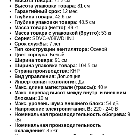
Высота товара:
71.2 см
Высота упаковки товара:
81 см
Гарантийный срок:
12 мес
Глубина товара:
42.6 см
Глубина упаковки товара:
48.5 см
Масса товара (нетто):
49 кг
Масса товара с упаковкой (брутто):
53 кг
Серия:
SDVC-V08WDHN1
Срок службы:
7 лет
Тип конструкции вентилятора:
Осевой
Цвет корпуса:
Белый
Ширина товара:
91 см
Ширина упаковки товара:
104.5 см
Страна производства:
КНР
Вид управления:
Доп.опция
Инверторная технология:
Да
Макс. длина магистрали (трассы):
40 м
Макс. перепад высот между внутр. и внешним
блоками:
10 м
Макс. уровень шума внешнего блока:
54 дБ
Напряжение электропитания, В:
220 - 240 В
Номинальная производительность обогрева:
9
кВт
Номинальная производительность
охлаждения:
8 кВт