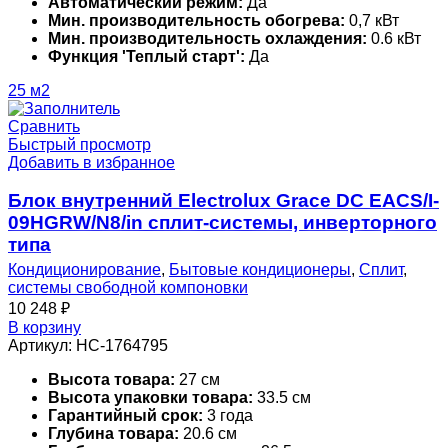
Автоматический режим:
Да
Мин. производительность обогрева:
0,7 кВт
Мин. производительность охлаждения:
0.6 кВт
Функция 'Теплый старт':
Да
25 м2
Сравнить
Быстрый просмотр
Добавить в избранное
Блок внутренний Electrolux Grace DC EACS/I-
09HGRW/N8/in сплит-системы, инверторного
типа
Кондиционирование
,
Бытовые кондиционеры
,
Сплит
,
системы свободной компоновки
10 248
₽
В корзину
Артикул:
НС-1764795
Высота товара:
27 см
Высота упаковки товара:
33.5 см
Гарантийный срок:
3 года
Глубина товара:
20.6 см