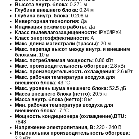
Высота внутр. блока:
0.271 м
Глубина внешнего блока:
0.24 м
Глубина внутр. блока:
0.208 м
Инверторная технология:
Да
Индикация режимов работы:
Да
Класс пылевлагозащищенности:
IPX0/IPX4
Класс энергоэффективности:
A
Макс. длина магистрали (трассы):
20 м
Макс. перепад высот между внутр. и внешним
блоками:
10 м
Макс. потребляемая мощность:
0.86 кВт
Макс. производительность обогрева:
2,8 кВт
Макс. производительность охлаждения:
2.6 кВт
Макс. рабочая температура воздуха для
внешнего блока:
43 °С
Макс. уровень шума внешнего блока:
52.5 дБ
Масса внешнего блока (нетто):
20.5 кг
Масса внутр. блока (нетто):
8 кг
Мин. рабочая температура воздуха для
внешнего блока:
-7 °С
Мощность кондиционера (охлаждение),BTU:
7848
Напряжение электропитания, В:
220 - 240 В
Номинальная производительность обогрева:
2.3 кВт