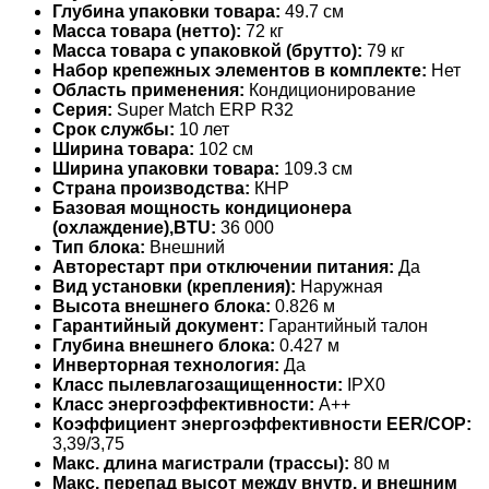
Глубина упаковки товара:
49.7 см
Масса товара (нетто):
72 кг
Масса товара с упаковкой (брутто):
79 кг
Набор крепежных элементов в комплекте:
Нет
Область применения:
Кондиционирование
Серия:
Super Match ERP R32
Срок службы:
10 лет
Ширина товара:
102 см
Ширина упаковки товара:
109.3 см
Страна производства:
КНР
Базовая мощность кондиционера
(охлаждение),BTU:
36 000
Тип блока:
Внешний
Авторестарт при отключении питания:
Да
Вид установки (крепления):
Наружная
Высота внешнего блока:
0.826 м
Гарантийный документ:
Гарантийный талон
Глубина внешнего блока:
0.427 м
Инверторная технология:
Да
Класс пылевлагозащищенности:
IPX0
Класс энергоэффективности:
A++
Коэффициент энергоэффективности EER/COP:
3,39/3,75
Макс. длина магистрали (трассы):
80 м
Макс. перепад высот между внутр. и внешним