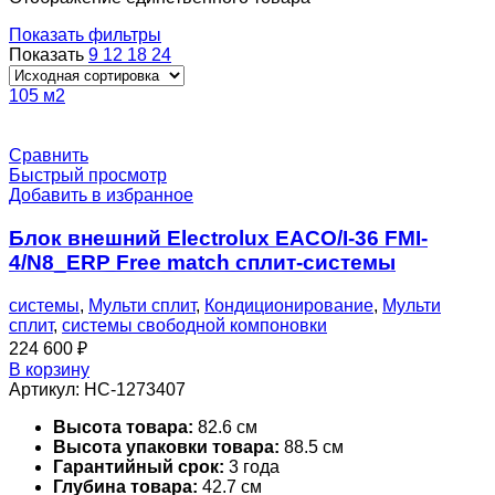
Показать фильтры
Показать
9
12
18
24
105 м2
Сравнить
Быстрый просмотр
Добавить в избранное
Блок внешний Electrolux EACO/I-36 FMI-
4/N8_ERP Free match сплит-системы
системы
,
Мульти сплит
,
Кондиционирование
,
Мульти
сплит
,
системы свободной компоновки
224 600
₽
В корзину
Артикул:
НС-1273407
Высота товара:
82.6 см
Высота упаковки товара:
88.5 см
Гарантийный срок:
3 года
Глубина товара:
42.7 см