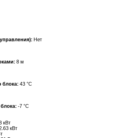
управления):
Нет
оками:
8 м
 блока:
43 °С
 блока:
-7 °С
3 кВт
2.63 кВт
т