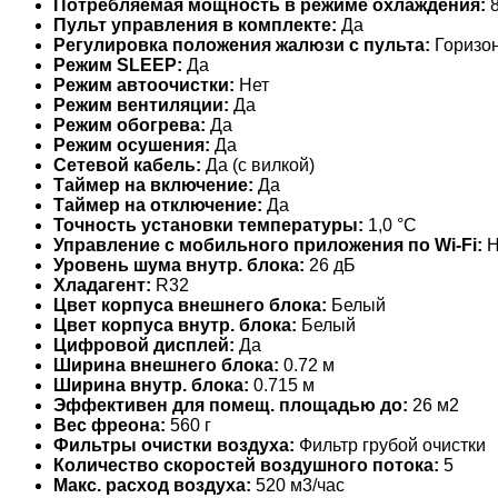
Потребляемая мощность в режиме охлаждения:
8
Пульт управления в комплекте:
Да
Регулировка положения жалюзи с пульта:
Горизо
Режим SLEEP:
Да
Режим автоочистки:
Нет
Режим вентиляции:
Да
Режим обогрева:
Да
Режим осушения:
Да
Сетевой кабель:
Да (с вилкой)
Таймер на включение:
Да
Таймер на отключение:
Да
Точность установки температуры:
1,0 °С
Управление c мобильного приложения по Wi-Fi:
Н
Уровень шума внутр. блока:
26 дБ
Хладагент:
R32
Цвет корпуса внешнего блока:
Белый
Цвет корпуса внутр. блока:
Белый
Цифровой дисплей:
Да
Ширина внешнего блока:
0.72 м
Ширина внутр. блока:
0.715 м
Эффективен для помещ. площадью до:
26 м2
Вес фреона:
560 г
Фильтры очистки воздуха:
Фильтр грубой очистки
Количество скоростей воздушного потока:
5
Макс. расход воздуха:
520 м3/час