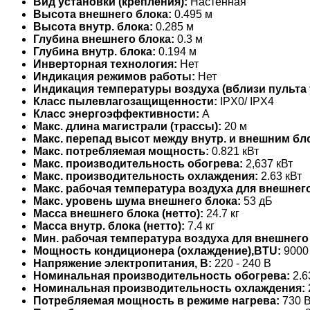
Вид установки (крепления):
Настенная
Высота внешнего блока:
0.495 м
Высота внутр. блока:
0.285 м
Глубина внешнего блока:
0.3 м
Глубина внутр. блока:
0.194 м
Инверторная технология:
Нет
Индикация режимов работы:
Нет
Индикация температуры воздуха (вблизи пульта 
Класс пылевлагозащищенности:
IPX0/ IPX4
Класс энергоэффективности:
A
Макс. длина магистрали (трассы):
20 м
Макс. перепад высот между внутр. и внешним бл
Макс. потребляемая мощность:
0.821 кВт
Макс. производительность обогрева:
2,637 кВт
Макс. производительность охлаждения:
2.63 кВт
Макс. рабочая температура воздуха для внешнего
Макс. уровень шума внешнего блока:
53 дБ
Масса внешнего блока (нетто):
24.7 кг
Масса внутр. блока (нетто):
7.4 кг
Мин. рабочая температура воздуха для внешнего
Мощность кондиционера (охлаждение),BTU:
9000
Напряжение электропитания, В:
220 - 240 В
Номинальная производительность обогрева:
2.6
Номинальная производительность охлаждения:
Потребляемая мощность в режиме нагрева:
730 В