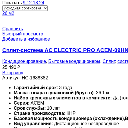
Показать
9
12
18
24
26 м2
Сравнить
Быстрый просмотр
Добавить в избранное
Сплит-система AC ELECTRIC PRO ACEM-09HN
Кондиционирование
,
Бытовые кондиционеры
,
Сплит
,
сист
25 490
₽
В корзину
Артикул:
НС-1688382
Гарантийный срок:
3 года
Масса товара с упаковкой (брутто):
36.1 кг
Набор крепежных элементов в комплекте:
Да (тол
Серия:
ACEM
Срок службы:
10 лет
Страна производства:
КНР
Базовая мощность кондиционера (охлаждение),
Вид управления:
Дистанционное беспроводное