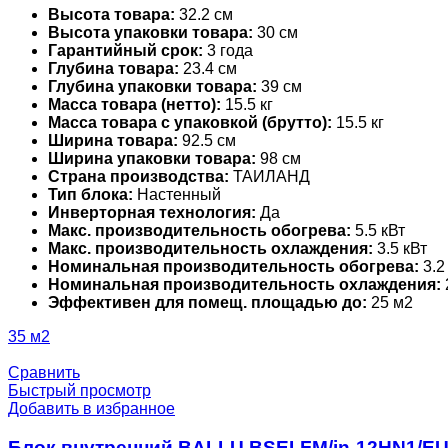
Высота товара:
32.2 см
Высота упаковки товара:
30 см
Гарантийный срок:
3 года
Глубина товара:
23.4 см
Глубина упаковки товара:
39 см
Масса товара (нетто):
15.5 кг
Масса товара с упаковкой (брутто):
15.5 кг
Ширина товара:
92.5 см
Ширина упаковки товара:
98 см
Страна производства:
ТАИЛАНД
Тип блока:
Настенный
Инверторная технология:
Да
Макс. производительность обогрева:
5.5 кВт
Макс. производительность охлаждения:
3.5 кВт
Номинальная производительность обогрева:
3.2
Номинальная производительность охлаждения:
Эффективен для помещ. площадью до:
25 м2
35 м2
Сравнить
Быстрый просмотр
Добавить в избранное
Блок внутренний BALLU BSEI-FM/in-12HN1/EU