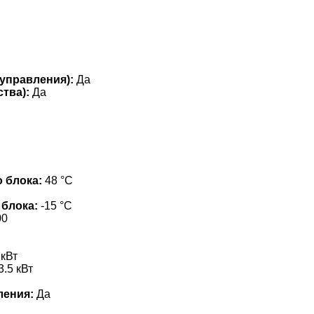
управления):
Да
тва):
Да
 блока:
48 °С
 блока:
-15 °С
00
 кВт
3.5 кВт
ления:
Да