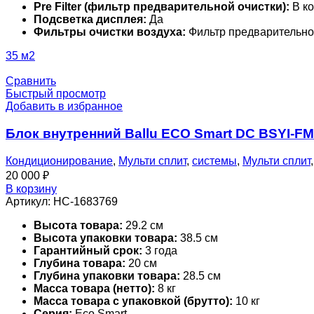
Pre Filter (фильтр предварительной очистки):
В ко
Подсветка дисплея:
Да
Фильтры очистки воздуха:
Фильтр предварительно
35 м2
Сравнить
Быстрый просмотр
Добавить в избранное
Блок внутренний Ballu ECO Smart DC BSYI-F
Кондиционирование
,
Мульти сплит
,
системы
,
Мульти сплит
20 000
₽
В корзину
Артикул:
НС-1683769
Высота товара:
29.2 см
Высота упаковки товара:
38.5 см
Гарантийный срок:
3 года
Глубина товара:
20 см
Глубина упаковки товара:
28.5 см
Масса товара (нетто):
8 кг
Масса товара с упаковкой (брутто):
10 кг
Серия:
Eco Smart