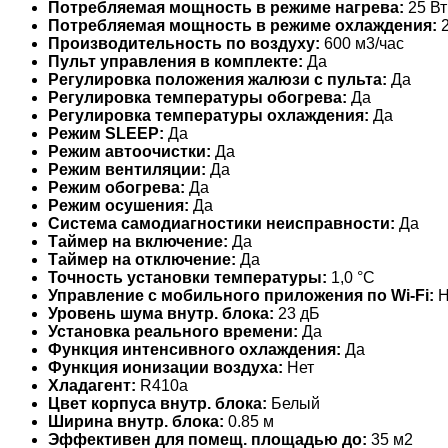
Потребляемая мощность в режиме нагрева:
25 Вт
Потребляемая мощность в режиме охлаждения:
2
Производительность по воздуху:
600 м3/час
Пульт управления в комплекте:
Да
Регулировка положения жалюзи с пульта:
Да
Регулировка температуры обогрева:
Да
Регулировка температуры охлаждения:
Да
Режим SLEEP:
Да
Режим автоочистки:
Да
Режим вентиляции:
Да
Режим обогрева:
Да
Режим осушения:
Да
Система самодиагностики неисправности:
Да
Таймер на включение:
Да
Таймер на отключение:
Да
Точность установки температуры:
1,0 °С
Управление c мобильного приложения по Wi-Fi:
Н
Уровень шума внутр. блока:
23 дБ
Установка реального времени:
Да
Функция интенсивного охлаждения:
Да
Функция ионизации воздуха:
Нет
Хладагент:
R410a
Цвет корпуса внутр. блока:
Белый
Ширина внутр. блока:
0.85 м
Эффективен для помещ. площадью до:
35 м2