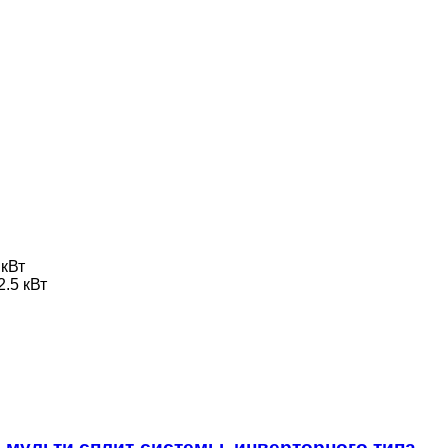
 кВт
2.5 кВт
 мульти сплит-системы, инверторного типа