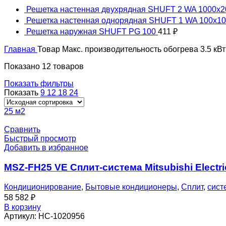
Решетка настенная двухрядная SHUFT 2 WA 1000x
Решетка настенная однорядная SHUFT 1 WA 100x1
Решетка наружная SHUFT PG 100
411
₽
Главная
Товар Макс. производительность обогрева
3.5 кВт
Показано 12 товаров
Показать фильтры
Показать
9
12
18
24
25 м2
Сравнить
Быстрый просмотр
Добавить в избранное
MSZ-FH25 VE Сплит-система Mitsubishi Elect
Кондиционирование
,
Бытовые кондиционеры
,
Сплит
,
сист
58 582
₽
В корзину
Артикул:
НС-1020956