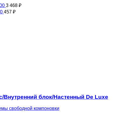
200
3 468
₽
00
457
₽
ric/Внутренний блок/Настенный De Luxe
емы свободной компоновки