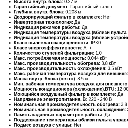
Высота внутр. блока:
0.27 м
Гарантийный документ:
Гарантийный талон
Глубина внутр. блока:
0.208 м
Деодорирующий фильтр в комплекте:
Нет
Инверторная технология:
Да
Индикация режимов работы:
Да
Индикация температуры воздуха (вблизи пульта 
Индикация температуры воздуха (вблизи устройс
Класс пылевлагозащищенности:
IPX0
Класс энергоэффективности:
A++
Количество ступеней фильтрации:
1.0
Макс. потребляемая мощность:
0.044 кВт
Макс. производительность обогрева:
3,8 кВт
Макс. производительность охлаждения:
3.5 кВт
Макс. рабочая температура воздуха для внешнего
Масса внутр. блока (нетто):
8.5 кг
Мин. рабочая температура воздуха для внешнего
Мощность кондиционера (охлаждение),BTU:
12 0
Моющийся воздушный фильтр в комплекте:
Да
Напряжение электропитания, В:
220 - 240 В
Номинальная производительность обогрева:
3.8
Номинальная производительность охлаждения:
Память заданных параметров работы:
Да
Поддержание температуры вблизи пульта управ
Подмес воздуха с улицы:
Нет