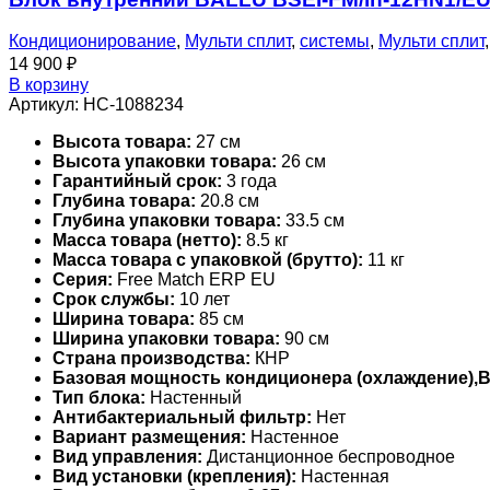
Кондиционирование
,
Мульти сплит
,
системы
,
Мульти сплит
14 900
₽
В корзину
Артикул:
НС-1088234
Высота товара:
27 см
Высота упаковки товара:
26 см
Гарантийный срок:
3 года
Глубина товара:
20.8 см
Глубина упаковки товара:
33.5 см
Масса товара (нетто):
8.5 кг
Масса товара с упаковкой (брутто):
11 кг
Серия:
Free Match ERP EU
Срок службы:
10 лет
Ширина товара:
85 см
Ширина упаковки товара:
90 см
Страна производства:
КНР
Базовая мощность кондиционера (охлаждение),
Тип блока:
Настенный
Антибактериальный фильтр:
Нет
Вариант размещения:
Настенное
Вид управления:
Дистанционное беспроводное
Вид установки (крепления):
Настенная