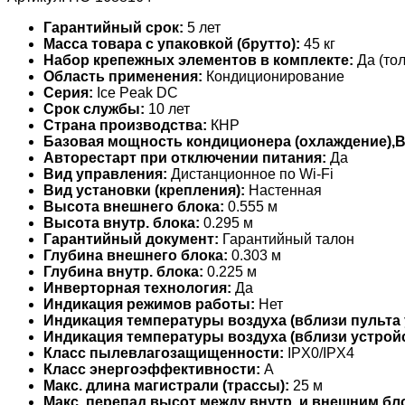
Гарантийный срок:
5 лет
Масса товара с упаковкой (брутто):
45 кг
Набор крепежных элементов в комплекте:
Да (тол
Область применения:
Кондиционирование
Серия:
Ice Peak DC
Срок службы:
10 лет
Страна производства:
КНР
Базовая мощность кондиционера (охлаждение),
Авторестарт при отключении питания:
Да
Вид управления:
Дистанционное по Wi-Fi
Вид установки (крепления):
Настенная
Высота внешнего блока:
0.555 м
Высота внутр. блока:
0.295 м
Гарантийный документ:
Гарантийный талон
Глубина внешнего блока:
0.303 м
Глубина внутр. блока:
0.225 м
Инверторная технология:
Да
Индикация режимов работы:
Нет
Индикация температуры воздуха (вблизи пульта 
Индикация температуры воздуха (вблизи устройс
Класс пылевлагозащищенности:
IPX0/IPX4
Класс энергоэффективности:
A
Макс. длина магистрали (трассы):
25 м
Макс. перепад высот между внутр. и внешним бл