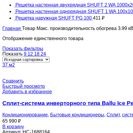
Решетка настенная двухрядная SHUFT 2 WA 1000x
Решетка настенная однорядная SHUFT 1 WA 100x1
Решетка наружная SHUFT PG 100
411
₽
Главная
Товар Макс. производительность обогрева
3.99 к
Отображение единственного товара
Показать фильтры
Показать
9
12
18
24
37 м2
Сравнить
Быстрый просмотр
Добавить в избранное
Сплит-система инверторного типа Ballu Ice 
Кондиционирование
,
Бытовые кондиционеры
,
Сплит
,
сист
65 990
₽
В корзину
Артикул:
НС-1688164