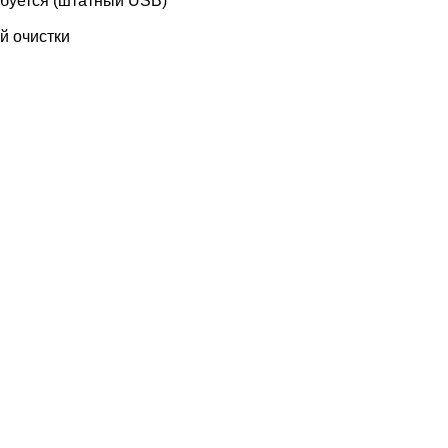
буется (штатный USB)
й очистки