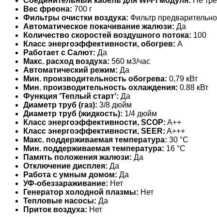
Соединительный кабель для Wi-Fi модуля:
Не тре
Вес фреона:
700 г
Фильтры очистки воздуха:
Фильтр предварительно
Автоматическое покачивание жалюзи:
Да
Количество скоростей воздушного потока:
100
Класс энергоэффективности, обогрев:
A
Работает с Салют:
Да
Макс. расход воздуха:
560 м3/час
Автоматический режим:
Да
Мин. производительность обогрева:
0,79 кВт
Мин. производительность охлаждения:
0.88 кВт
Функция 'Теплый старт':
Да
Диаметр труб (газ):
3/8 дюйм
Диаметр труб (жидкость):
1/4 дюйм
Класс энергоэффективности, SCOP:
A++
Класс энергоэффективности, SEER:
A+++
Макс. поддерживаемая температура:
30 °С
Мин. поддерживаемая температура:
16 °С
Память положения жалюзи:
Да
Отключение дисплея:
Да
Работа с умным домом:
Да
УФ-обеззараживание:
Нет
Генератор холодной плазмы:
Нет
Тепловые насосы:
Да
Приток воздуха:
Нет