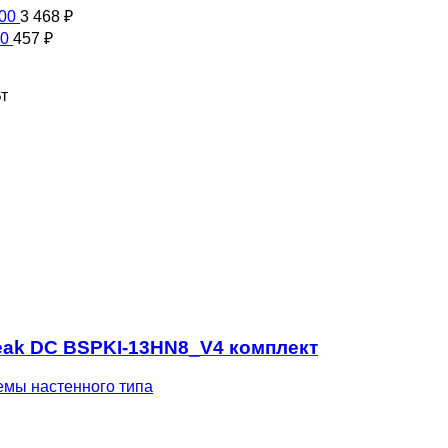
200
3 468
₽
00
457
₽
Вт
Peak DC BSPKI-13HN8_V4 комплект
емы настенного типа