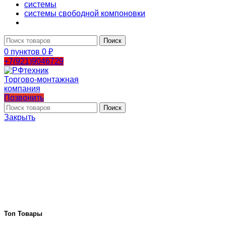
системы
системы свободной компоновки
Поиск
0
пунктов
0
₽
+7(921)9046729
Позвонить
Поиск
Закрыть
Топ Товары