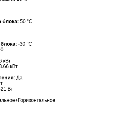
 блока:
50 °С
 блока:
-30 °С
00
6 кВт
3.66 кВт
ления:
Да
т
21 Вт
альное+Горизонтальное