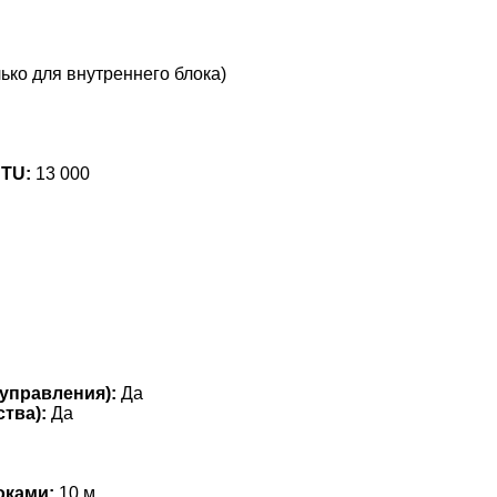
ько для внутреннего блока)
BTU:
13 000
управления):
Да
тва):
Да
оками:
10 м