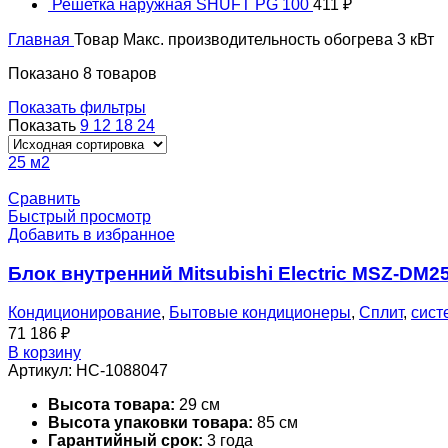
Решетка наружная SHUFT PG 100
411
₽
Главная
Товар Макс. производительность обогрева
3 кВт
Показано 8 товаров
Показать фильтры
Показать
9
12
18
24
25 м2
Сравнить
Быстрый просмотр
Добавить в избранное
Блок внутренний Mitsubishi Electric MSZ-DM
Кондиционирование
,
Бытовые кондиционеры
,
Сплит
,
сист
71 186
₽
В корзину
Артикул:
НС-1088047
Высота товара:
29 см
Высота упаковки товара:
85 см
Гарантийный срок:
3 года