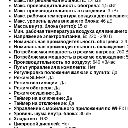
Макс. потребляемая мощность:
1.4 кВт
Макс. производительность обогрева:
4,5 кВт
Макс. производительность охлаждения:
3 кВт
Макс. рабочая температура воздуха для внешнего
Макс. уровень шума внешнего блока:
46 дБ
Масса внутр. блока (нетто):
15 кг
Мин. рабочая температура воздуха для внешнего
Напряжение электропитания, В:
220 - 240 В
Номинальная производительность обогрева:
3.4
Номинальная производительность охлаждения:
Потребляемая мощность в режиме нагрева:
760 В
Потребляемая мощность в режиме охлаждения:
5
Производительность по воздуху:
640 м3/час
Пульт управления в комплекте:
Нет
Регулировка положения жалюзи с пульта:
Да
Режим SLEEP:
Да
Режим вентиляции:
Да
Режим обогрева:
Да
Режим осушения:
Да
Таймер на включение:
Да
Таймер на отключение:
Да
Управление c мобильного приложения по Wi-Fi:
Н
Уровень шума внутр. блока:
30 дБ
Хладагент:
R32
Цифровой дисплей:
Нет