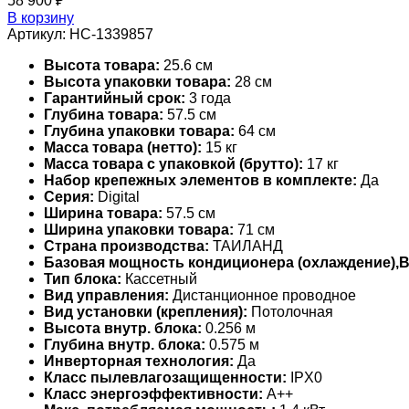
58 900
₽
В корзину
Артикул:
НС-1339857
Высота товара:
25.6 см
Высота упаковки товара:
28 см
Гарантийный срок:
3 года
Глубина товара:
57.5 см
Глубина упаковки товара:
64 см
Масса товара (нетто):
15 кг
Масса товара с упаковкой (брутто):
17 кг
Набор крепежных элементов в комплекте:
Да
Серия:
Digital
Ширина товара:
57.5 см
Ширина упаковки товара:
71 см
Страна производства:
ТАИЛАНД
Базовая мощность кондиционера (охлаждение),
Тип блока:
Кассетный
Вид управления:
Дистанционное проводное
Вид установки (крепления):
Потолочная
Высота внутр. блока:
0.256 м
Глубина внутр. блока:
0.575 м
Инверторная технология:
Да
Класс пылевлагозащищенности:
IPX0
Класс энергоэффективности:
A++