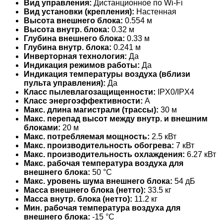
Вид управления:
Дистанционное по Wi-Fi
Вид установки (крепления):
Настенная
Высота внешнего блока:
0.554 м
Высота внутр. блока:
0.32 м
Глубина внешнего блока:
0.33 м
Глубина внутр. блока:
0.241 м
Инверторная технология:
Да
Индикация режимов работы:
Да
Индикация температуры воздуха (вблизи
пульта управления):
Да
Класс пылевлагозащищенности:
IPX0/IPX4
Класс энергоэффективности:
A
Макс. длина магистрали (трассы):
30 м
Макс. перепад высот между внутр. и внешним
блоками:
20 м
Макс. потребляемая мощность:
2.5 кВт
Макс. производительность обогрева:
7 кВт
Макс. производительность охлаждения:
6.27 кВт
Макс. рабочая температура воздуха для
внешнего блока:
50 °С
Макс. уровень шума внешнего блока:
54 дБ
Масса внешнего блока (нетто):
33.5 кг
Масса внутр. блока (нетто):
11.2 кг
Мин. рабочая температура воздуха для
внешнего блока:
-15 °С