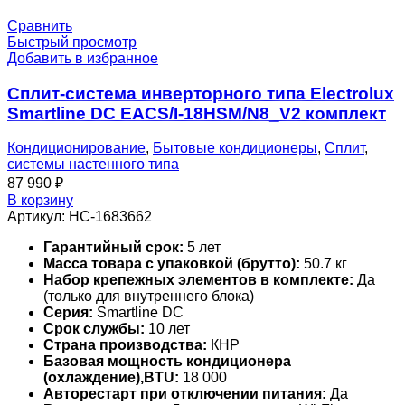
Сравнить
Быстрый просмотр
Добавить в избранное
Сплит-система инверторного типа Electrolux
Smartline DC EACS/I-18HSM/N8_V2 комплект
Кондиционирование
,
Бытовые кондиционеры
,
Сплит
,
системы настенного типа
87 990
₽
В корзину
Артикул:
НС-1683662
Гарантийный срок:
5 лет
Масса товара с упаковкой (брутто):
50.7 кг
Набор крепежных элементов в комплекте:
Да
(только для внутреннего блока)
Серия:
Smartline DC
Срок службы:
10 лет
Страна производства:
КНР
Базовая мощность кондиционера
(охлаждение),BTU:
18 000
Авторестарт при отключении питания:
Да