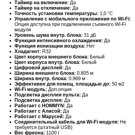
Таймер на включение:
Да
Таймер на отключение:
Да
Точность установки температуры:
1,0 °С
Управление c мобильного приложения по Wi-Fi:
Опция доступна при подключении съемного Wi-Fi
модуля
Уровень шума внутр. блока:
31 дБ
Функция интенсивного охлаждения:
Да
Функция ионизации воздуха:
Нет
Хладагент:
R32
Цвет корпуса внешнего блока:
Белый
Цвет корпуса внутр. блока:
Белый
Цифровой дисплей:
Да
Ширина внешнего блока:
0.805 м
Ширина внутр. блока:
0.969 м
Эффективен для помещ. площадью до:
50 м2
Wi-Fi модуль:
Доп.опция
Подсветка дисплея пульта:
Да
Подсветка дисплея:
Да
Работает с HOMMYN:
Да
Работает с Алисой:
Да
Работает с Марусей:
Да
Соединительный кабель для Wi-Fi модуля:
Не
требуется (штатный USB)
Вес фреона:
1100 г