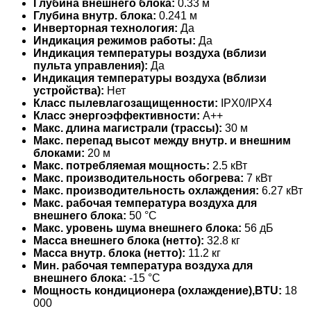
Глубина внешнего блока:
0.33 м
Глубина внутр. блока:
0.241 м
Инверторная технология:
Да
Индикация режимов работы:
Да
Индикация температуры воздуха (вблизи
пульта управления):
Да
Индикация температуры воздуха (вблизи
устройства):
Нет
Класс пылевлагозащищенности:
IPX0/IPX4
Класс энергоэффективности:
A++
Макс. длина магистрали (трассы):
30 м
Макс. перепад высот между внутр. и внешним
блоками:
20 м
Макс. потребляемая мощность:
2.5 кВт
Макс. производительность обогрева:
7 кВт
Макс. производительность охлаждения:
6.27 кВт
Макс. рабочая температура воздуха для
внешнего блока:
50 °С
Макс. уровень шума внешнего блока:
56 дБ
Масса внешнего блока (нетто):
32.8 кг
Масса внутр. блока (нетто):
11.2 кг
Мин. рабочая температура воздуха для
внешнего блока:
-15 °С
Мощность кондиционера (охлаждение),BTU:
18
000