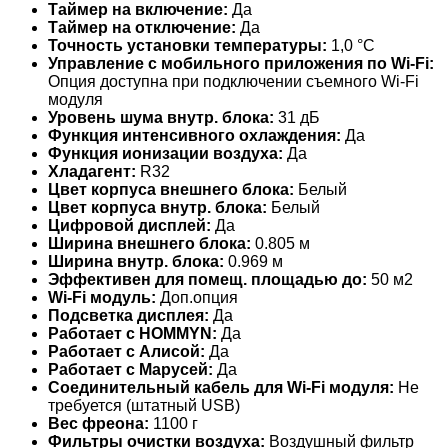
Таймер на включение:
Да
Таймер на отключение:
Да
Точность установки температуры:
1,0 °С
Управление c мобильного приложения по Wi-Fi:
Опция доступна при подключении съемного Wi-Fi
модуля
Уровень шума внутр. блока:
31 дБ
Функция интенсивного охлаждения:
Да
Функция ионизации воздуха:
Да
Хладагент:
R32
Цвет корпуса внешнего блока:
Белый
Цвет корпуса внутр. блока:
Белый
Цифровой дисплей:
Да
Ширина внешнего блока:
0.805 м
Ширина внутр. блока:
0.969 м
Эффективен для помещ. площадью до:
50 м2
Wi-Fi модуль:
Доп.опция
Подсветка дисплея:
Да
Работает с HOMMYN:
Да
Работает с Алисой:
Да
Работает с Марусей:
Да
Соединительный кабель для Wi-Fi модуля:
Не
требуется (штатный USB)
Вес фреона:
1100 г
Фильтры очистки воздуха:
Воздушный фильтр