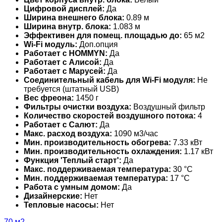
Цифровой дисплей:
Да
Ширина внешнего блока:
0.89 м
Ширина внутр. блока:
1.083 м
Эффективен для помещ. площадью до:
65 м2
Wi-Fi модуль:
Доп.опция
Работает с HOMMYN:
Да
Работает с Алисой:
Да
Работает с Марусей:
Да
Соединительный кабель для Wi-Fi модуля:
Не
требуется (штатный USB)
Вес фреона:
1450 г
Фильтры очистки воздуха:
Воздушный фильтр
Количество скоростей воздушного потока:
4
Работает с Салют:
Да
Макс. расход воздуха:
1090 м3/час
Мин. производительность обогрева:
7.33 кВт
Мин. производительность охлаждения:
1.17 кВт
Функция 'Теплый старт':
Да
Макс. поддерживаемая температура:
30 °С
Мин. поддерживаемая температура:
17 °С
Работа с умным домом:
Да
Дизайнерские:
Нет
Тепловые насосы:
Нет
70 м2