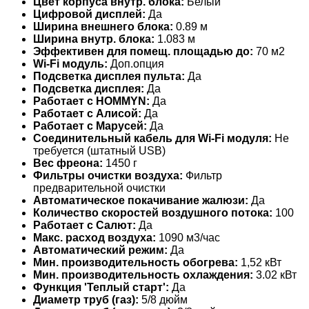
Цвет корпуса внутр. блока:
Белый
Цифровой дисплей:
Да
Ширина внешнего блока:
0.89 м
Ширина внутр. блока:
1.083 м
Эффективен для помещ. площадью до:
70 м2
Wi-Fi модуль:
Доп.опция
Подсветка дисплея пульта:
Да
Подсветка дисплея:
Да
Работает с HOMMYN:
Да
Работает с Алисой:
Да
Работает с Марусей:
Да
Соединительный кабель для Wi-Fi модуля:
Не
требуется (штатный USB)
Вес фреона:
1450 г
Фильтры очистки воздуха:
Фильтр
предварительной очистки
Автоматическое покачивание жалюзи:
Да
Количество скоростей воздушного потока:
100
Работает с Салют:
Да
Макс. расход воздуха:
1090 м3/час
Автоматический режим:
Да
Мин. производительность обогрева:
1,52 кВт
Мин. производительность охлаждения:
3.02 кВт
Функция 'Теплый старт':
Да
Диаметр труб (газ):
5/8 дюйм