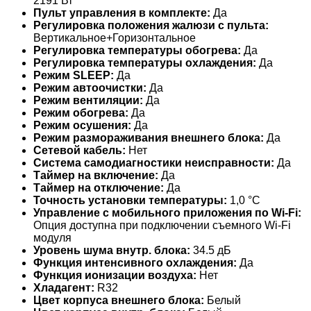
2191 Вт
Пульт управления в комплекте:
Да
Регулировка положения жалюзи с пульта:
Вертикальное+Горизонтальное
Регулировка температуры обогрева:
Да
Регулировка температуры охлаждения:
Да
Режим SLEEP:
Да
Режим автоочистки:
Да
Режим вентиляции:
Да
Режим обогрева:
Да
Режим осушения:
Да
Режим размораживания внешнего блока:
Да
Сетевой кабель:
Нет
Система самодиагностики неисправности:
Да
Таймер на включение:
Да
Таймер на отключение:
Да
Точность установки температуры:
1,0 °С
Управление c мобильного приложения по Wi-Fi:
Опция доступна при подключении съемного Wi-Fi
модуля
Уровень шума внутр. блока:
34.5 дБ
Функция интенсивного охлаждения:
Да
Функция ионизации воздуха:
Нет
Хладагент:
R32
Цвет корпуса внешнего блока:
Белый