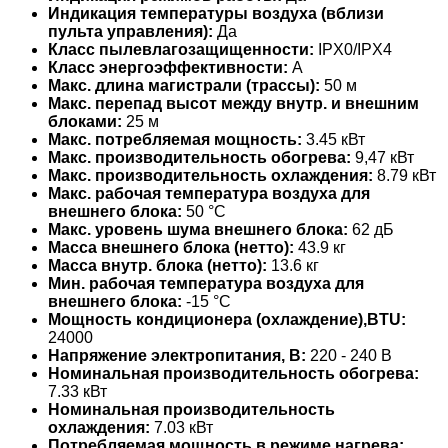
Индикация температуры воздуха (вблизи
пульта управления):
Да
Класс пылевлагозащищенности:
IPX0/IPX4
Класс энергоэффективности:
A
Макс. длина магистрали (трассы):
50 м
Макс. перепад высот между внутр. и внешним
блоками:
25 м
Макс. потребляемая мощность:
3.45 кВт
Макс. производительность обогрева:
9,47 кВт
Макс. производительность охлаждения:
8.79 кВт
Макс. рабочая температура воздуха для
внешнего блока:
50 °С
Макс. уровень шума внешнего блока:
62 дБ
Масса внешнего блока (нетто):
43.9 кг
Масса внутр. блока (нетто):
13.6 кг
Мин. рабочая температура воздуха для
внешнего блока:
-15 °С
Мощность кондиционера (охлаждение),BTU:
24000
Напряжение электропитания, В:
220 - 240 В
Номинальная производительность обогрева:
7.33 кВт
Номинальная производительность
охлаждения:
7.03 кВт
Потребляемая мощность в режиме нагрева: