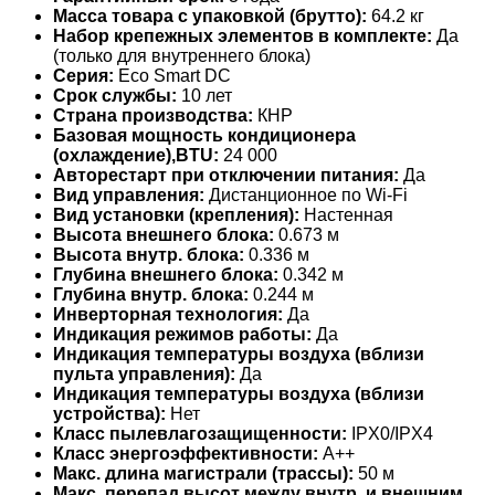
Масса товара с упаковкой (брутто):
64.2 кг
Набор крепежных элементов в комплекте:
Да
(только для внутреннего блока)
Серия:
Eco Smart DC
Срок службы:
10 лет
Страна производства:
КНР
Базовая мощность кондиционера
(охлаждение),BTU:
24 000
Авторестарт при отключении питания:
Да
Вид управления:
Дистанционное по Wi-Fi
Вид установки (крепления):
Настенная
Высота внешнего блока:
0.673 м
Высота внутр. блока:
0.336 м
Глубина внешнего блока:
0.342 м
Глубина внутр. блока:
0.244 м
Инверторная технология:
Да
Индикация режимов работы:
Да
Индикация температуры воздуха (вблизи
пульта управления):
Да
Индикация температуры воздуха (вблизи
устройства):
Нет
Класс пылевлагозащищенности:
IPX0/IPX4
Класс энергоэффективности:
A++
Макс. длина магистрали (трассы):
50 м
Макс. перепад высот между внутр. и внешним