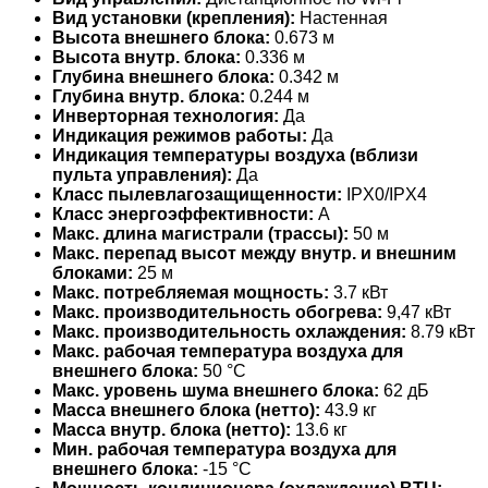
Вид установки (крепления):
Настенная
Высота внешнего блока:
0.673 м
Высота внутр. блока:
0.336 м
Глубина внешнего блока:
0.342 м
Глубина внутр. блока:
0.244 м
Инверторная технология:
Да
Индикация режимов работы:
Да
Индикация температуры воздуха (вблизи
пульта управления):
Да
Класс пылевлагозащищенности:
IPX0/IPX4
Класс энергоэффективности:
A
Макс. длина магистрали (трассы):
50 м
Макс. перепад высот между внутр. и внешним
блоками:
25 м
Макс. потребляемая мощность:
3.7 кВт
Макс. производительность обогрева:
9,47 кВт
Макс. производительность охлаждения:
8.79 кВт
Макс. рабочая температура воздуха для
внешнего блока:
50 °С
Макс. уровень шума внешнего блока:
62 дБ
Масса внешнего блока (нетто):
43.9 кг
Масса внутр. блока (нетто):
13.6 кг
Мин. рабочая температура воздуха для
внешнего блока:
-15 °С