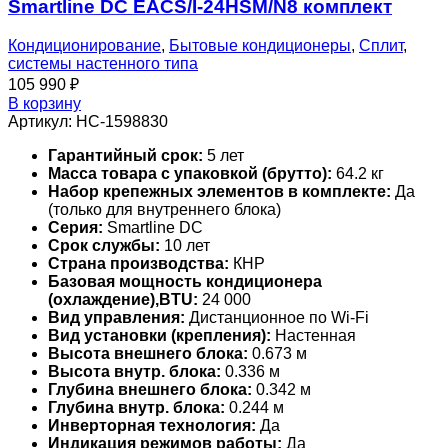
Smartline DC EACS/I-24HSM/N8 комплект
Кондиционирование
,
Бытовые кондиционеры
,
Сплит
,
системы настенного типа
105 990
₽
В корзину
Артикул:
НС-1598830
Гарантийный срок:
5 лет
Масса товара с упаковкой (брутто):
64.2 кг
Набор крепежных элементов в комплекте:
Да
(только для внутреннего блока)
Серия:
Smartline DC
Срок службы:
10 лет
Страна производства:
КНР
Базовая мощность кондиционера
(охлаждение),BTU:
24 000
Вид управления:
Дистанционное по Wi-Fi
Вид установки (крепления):
Настенная
Высота внешнего блока:
0.673 м
Высота внутр. блока:
0.336 м
Глубина внешнего блока:
0.342 м
Глубина внутр. блока:
0.244 м
Инверторная технология:
Да
Индикация режимов работы:
Да