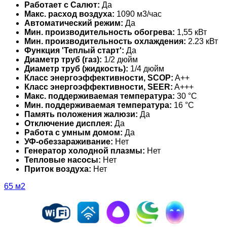
Работает с Салют:
Да
Макс. расход воздуха:
1090 м3/час
Автоматический режим:
Да
Мин. производительность обогрева:
1,55 кВт
Мин. производительность охлаждения:
2.23 кВт
Функция 'Теплый старт':
Да
Диаметр труб (газ):
1/2 дюйм
Диаметр труб (жидкость):
1/4 дюйм
Класс энергоэффективности, SCOP:
A++
Класс энергоэффективности, SEER:
A+++
Макс. поддерживаемая температура:
30 °С
Мин. поддерживаемая температура:
16 °С
Память положения жалюзи:
Да
Отключение дисплея:
Да
Работа с умным домом:
Да
УФ-обеззараживание:
Нет
Генератор холодной плазмы:
Нет
Тепловые насосы:
Нет
Приток воздуха:
Нет
65 м2