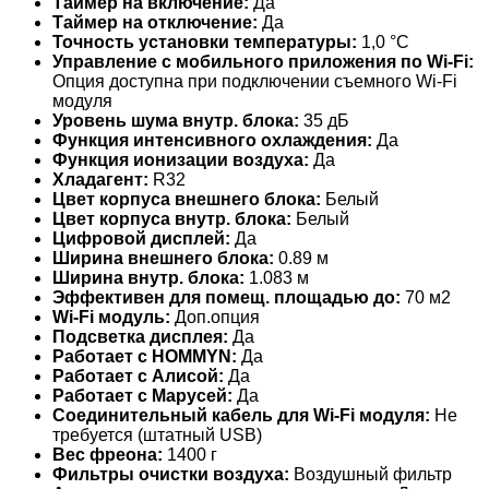
Таймер на включение:
Да
Таймер на отключение:
Да
Точность установки температуры:
1,0 °С
Управление c мобильного приложения по Wi-Fi:
Опция доступна при подключении съемного Wi-Fi
модуля
Уровень шума внутр. блока:
35 дБ
Функция интенсивного охлаждения:
Да
Функция ионизации воздуха:
Да
Хладагент:
R32
Цвет корпуса внешнего блока:
Белый
Цвет корпуса внутр. блока:
Белый
Цифровой дисплей:
Да
Ширина внешнего блока:
0.89 м
Ширина внутр. блока:
1.083 м
Эффективен для помещ. площадью до:
70 м2
Wi-Fi модуль:
Доп.опция
Подсветка дисплея:
Да
Работает с HOMMYN:
Да
Работает с Алисой:
Да
Работает с Марусей:
Да
Соединительный кабель для Wi-Fi модуля:
Не
требуется (штатный USB)
Вес фреона:
1400 г
Фильтры очистки воздуха:
Воздушный фильтр