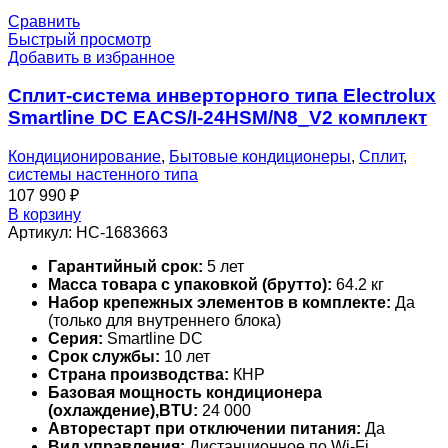
Сравнить
Быстрый просмотр
Добавить в избранное
Сплит-система инверторного типа Electrolux
Smartline DC EACS/I-24HSM/N8_V2 комплект
Кондиционирование
,
Бытовые кондиционеры
,
Сплит
,
системы настенного типа
107 990
₽
В корзину
Артикул:
НС-1683663
Гарантийный срок:
5 лет
Масса товара с упаковкой (брутто):
64.2 кг
Набор крепежных элементов в комплекте:
Да
(только для внутреннего блока)
Серия:
Smartline DC
Срок службы:
10 лет
Страна производства:
КНР
Базовая мощность кондиционера
(охлаждение),BTU:
24 000
Авторестарт при отключении питания:
Да
Вид управления:
Дистанционное по Wi-Fi