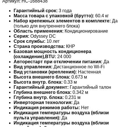
Артикул:
НС-1688438
Гарантийный срок:
3 года
Масса товара с упаковкой (брутто):
60.4 кг
Набор крепежных элементов в комплекте:
Да
(только для внутреннего блока)
Область применения:
Кондиционирование
Серия:
Odyssey DC
Срок службы:
10 лет
Страна производства:
КНР
Базовая мощность кондиционера
(охлаждение),BTU:
24 000
Авторестарт при отключении питания:
Да
Вид управления:
Дистанционное по Wi-Fi
Вид установки (крепления):
Настенная
Высота внешнего блока:
0.673 м
Высота внутр. блока:
0.33 м
Гарантийный документ:
Гарантийный талон
Глубина внешнего блока:
0.342 м
Глубина внутр. блока:
0.231 м
Инверторная технология:
Да
Индикация режимов работы:
Нет
Индикация температуры воздуха (вблизи
пульта управления):
Да
Индикация температуры воздуха (вблизи