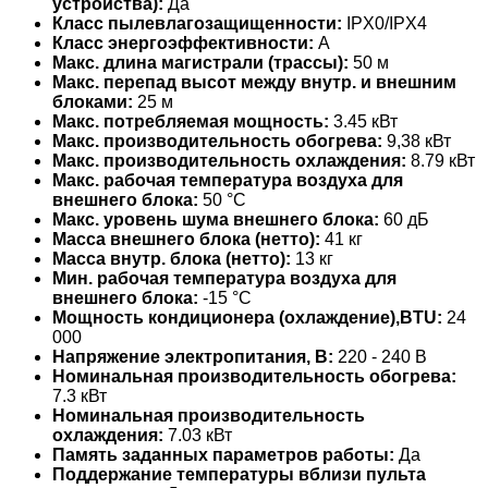
устройства):
Да
Класс пылевлагозащищенности:
IPX0/IPX4
Класс энергоэффективности:
A
Макс. длина магистрали (трассы):
50 м
Макс. перепад высот между внутр. и внешним
блоками:
25 м
Макс. потребляемая мощность:
3.45 кВт
Макс. производительность обогрева:
9,38 кВт
Макс. производительность охлаждения:
8.79 кВт
Макс. рабочая температура воздуха для
внешнего блока:
50 °С
Макс. уровень шума внешнего блока:
60 дБ
Масса внешнего блока (нетто):
41 кг
Масса внутр. блока (нетто):
13 кг
Мин. рабочая температура воздуха для
внешнего блока:
-15 °С
Мощность кондиционера (охлаждение),BTU:
24
000
Напряжение электропитания, В:
220 - 240 В
Номинальная производительность обогрева:
7.3 кВт
Номинальная производительность
охлаждения:
7.03 кВт
Память заданных параметров работы:
Да
Поддержание температуры вблизи пульта