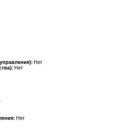
управления):
Нет
тва):
Нет
U
ления:
Нет