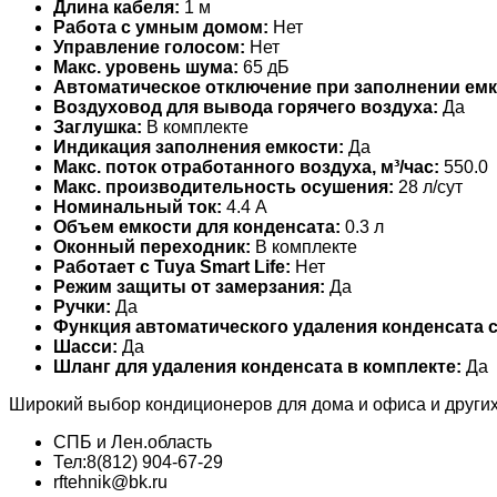
Длина кабеля:
1 м
Работа с умным домом:
Нет
Управление голосом:
Нет
Макс. уровень шума:
65 дБ
Автоматическое отключение при заполнении емк
Воздуховод для вывода горячего воздуха:
Да
Заглушка:
В комплекте
Индикация заполнения емкости:
Да
Макс. поток отработанного воздуха, м³/час:
550.0
Макс. производительность осушения:
28 л/сут
Номинальный ток:
4.4 А
Объем емкости для конденсата:
0.3 л
Оконный переходник:
В комплекте
Работает с Tuya Smart Life:
Нет
Режим защиты от замерзания:
Да
Ручки:
Да
Функция автоматического удаления конденсата 
Шасси:
Да
Шланг для удаления конденсата в комплекте:
Да
Широкий выбор кондиционеров для дома и офиса и други
СПБ и Лен.область
Тел:8(812) 904-67-29
rftehnik@bk.ru