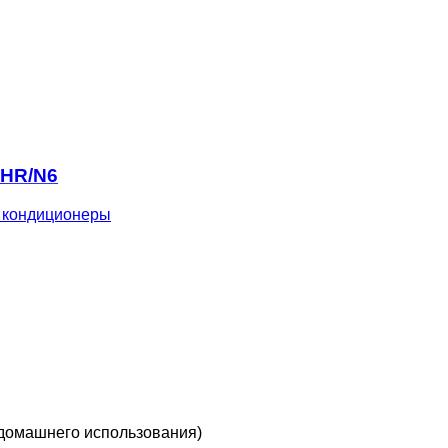
 HR/N6
 кондиционеры
домашнего использования)