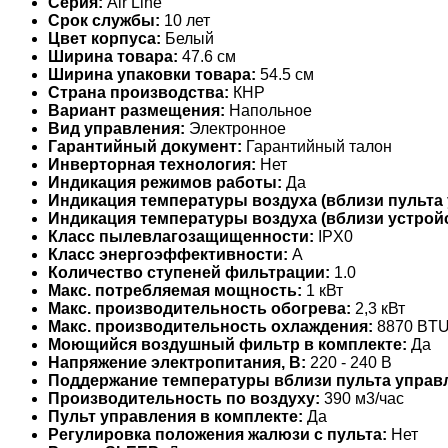
Серия:
Air Line
Срок службы:
10 лет
Цвет корпуса:
Белый
Ширина товара:
47.6 см
Ширина упаковки товара:
54.5 см
Страна производства:
КНР
Вариант размещения:
Напольное
Вид управления:
Электронное
Гарантийный документ:
Гарантийный талон
Инверторная технология:
Нет
Индикация режимов работы:
Да
Индикация температуры воздуха (вблизи пульта 
Индикация температуры воздуха (вблизи устройс
Класс пылевлагозащищенности:
IPX0
Класс энергоэффективности:
A
Количество ступеней фильтрации:
1.0
Макс. потребляемая мощность:
1 кВт
Макс. производительность обогрева:
2,3 кВт
Макс. производительность охлаждения:
8870 BT
Моющийся воздушный фильтр в комплекте:
Да
Напряжение электропитания, В:
220 - 240 В
Поддержание температуры вблизи пульта управ
Производительность по воздуху:
390 м3/час
Пульт управления в комплекте:
Да
Регулировка положения жалюзи с пульта:
Нет