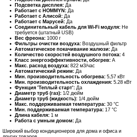
Подсветка дисплея:
Да
Работает с HOMMYN:
Да
Работает с Алисой:
Да
Работает с Марусей:
Да
Соединительный кабель для Wi-Fi модуля:
Не
требуется (штатный USB)
Вес фреона:
1000 г
Фильтры очистки воздуха:
Воздушный фильтр
Автоматическое покачивание жалюзи:
Да
Количество скоростей воздушного потока:
4
Класс энергоэффективности, обогрев:
A
Макс. расход воздуха:
822 м3/час
Автоматический режим:
Да
Мин. производительность обогрева:
5,57 кВт
Мин. производительность охлаждения:
5.28 кВт
Функция 'Теплый старт':
Да
Диаметр труб (газ):
1/2 дюйм
Диаметр труб (жидкость):
1/4 дюйм
Макс. поддерживаемая температура:
30 °С
Мин. поддерживаемая температура:
17 °С
Длина кабеля:
1 м
Работа с умным домом:
Да
Широкий выбор кондиционеров для дома и офиса и
других товаров