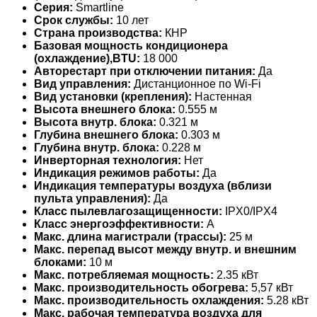
Серия:
Smartline
Срок службы:
10 лет
Страна производства:
КНР
Базовая мощность кондиционера
(охлаждение),BTU:
18 000
Авторестарт при отключении питания:
Да
Вид управления:
Дистанционное по Wi-Fi
Вид установки (крепления):
Настенная
Высота внешнего блока:
0.555 м
Высота внутр. блока:
0.321 м
Глубина внешнего блока:
0.303 м
Глубина внутр. блока:
0.228 м
Инверторная технология:
Нет
Индикация режимов работы:
Да
Индикация температуры воздуха (вблизи
пульта управления):
Да
Класс пылевлагозащищенности:
IPX0/IPX4
Класс энергоэффективности:
A
Макс. длина магистрали (трассы):
25 м
Макс. перепад высот между внутр. и внешним
блоками:
10 м
Макс. потребляемая мощность:
2.35 кВт
Макс. производительность обогрева:
5,57 кВт
Макс. производительность охлаждения:
5.28 кВт
Макс. рабочая температура воздуха для