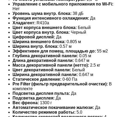
Управление c мобильного приложения по Wi-Fi:
Нет
Уровень шума внутр. блока:
38 дБ
Функция интенсивного охлаждения:
Да
Хладагент:
R410a
Цвет корпуса внешнего блока:
Белый
Цвет корпуса внутр. блока:
Черный
Цифровой дисплей:
Да
Ширина внешнего блока:
0.805 м
Ширина внутр. блока:
0.57 м
Эффективен для помещ. площадью до:
55 м2
Глубина декоративной панели:
0.05 м
Длина декоративной панели:
0.647 м
Масса декоративной панели (нетто):
2.5 кг
Цвет декоративной панели:
Белый
Ширина декоративной панели:
0.647 м
Статическое давление:
0-60 Па
Pre Filter (фильтр предварительной очистки):
В
комплекте
Подсветка дисплея пульта:
Да
Подсветка дисплея:
Да
Вес фреона:
1300 г
Автоматическое покачивание жалюзи:
Да
Количество режимов работы:
5.0
Количество скоростей воздушного потока:
4