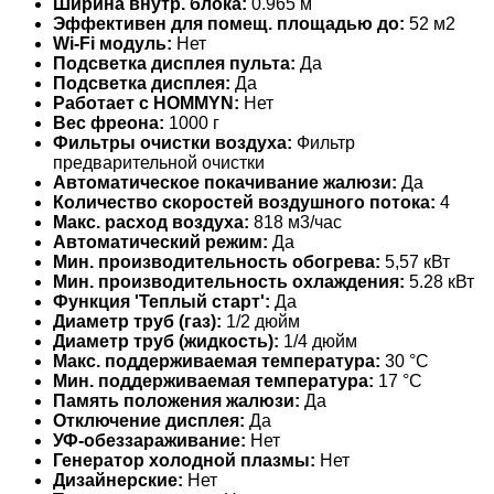
Ширина внутр. блока:
0.965 м
Эффективен для помещ. площадью до:
52 м2
Wi-Fi модуль:
Нет
Подсветка дисплея пульта:
Да
Подсветка дисплея:
Да
Работает с HOMMYN:
Нет
Вес фреона:
1000 г
Фильтры очистки воздуха:
Фильтр
предварительной очистки
Автоматическое покачивание жалюзи:
Да
Количество скоростей воздушного потока:
4
Макс. расход воздуха:
818 м3/час
Автоматический режим:
Да
Мин. производительность обогрева:
5,57 кВт
Мин. производительность охлаждения:
5.28 кВт
Функция 'Теплый старт':
Да
Диаметр труб (газ):
1/2 дюйм
Диаметр труб (жидкость):
1/4 дюйм
Макс. поддерживаемая температура:
30 °С
Мин. поддерживаемая температура:
17 °С
Память положения жалюзи:
Да
Отключение дисплея:
Да
УФ-обеззараживание:
Нет
Генератор холодной плазмы:
Нет
Дизайнерские:
Нет