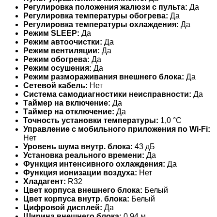
Регулировка положения жалюзи с пульта:
Да
Регулировка температуры обогрева:
Да
Регулировка температуры охлаждения:
Да
Режим SLEEP:
Да
Режим автоочистки:
Да
Режим вентиляции:
Да
Режим обогрева:
Да
Режим осушения:
Да
Режим размораживания внешнего блока:
Да
Сетевой кабель:
Нет
Система самодиагностики неисправности:
Да
Таймер на включение:
Да
Таймер на отключение:
Да
Точность установки температуры:
1,0 °С
Управление c мобильного приложения по Wi-Fi:
Нет
Уровень шума внутр. блока:
43 дБ
Установка реального времени:
Да
Функция интенсивного охлаждения:
Да
Функция ионизации воздуха:
Нет
Хладагент:
R32
Цвет корпуса внешнего блока:
Белый
Цвет корпуса внутр. блока:
Белый
Цифровой дисплей:
Да
Ширина внешнего блока:
0.94 м