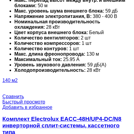
Макс. перепад высот между внутр. и внешним
блоками:
50 м
Макс. уровень шума внешнего блока:
59 дБ
Напряжение электропитания, В:
380 - 400 В
Номинальная производительность
охлаждения:
28 кВт
Цвет корпуса внешнего блока:
Белый
Количество вентиляторов:
2 шт
Количество компрессоров:
1 шт
Количество контуров:
1 шт
Макс. длина фреонопровода:
130 м
Максимальный ток:
25.95 А
Уровень звукового давления:
59 дБ(А)
Холодопроизводительность:
28 кВт
140 м2
Сравнить
Быстрый просмотр
Добавить в избранное
Комплект Electrolux EACC-48H/UP4-DC/N8
инверторной сплит-системы, кассетного
типа