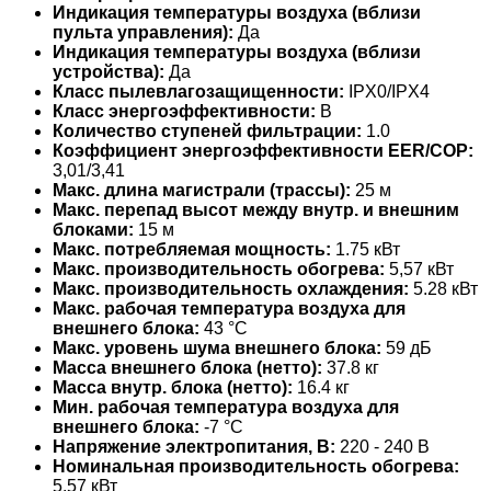
Индикация температуры воздуха (вблизи
пульта управления):
Да
Индикация температуры воздуха (вблизи
устройства):
Да
Класс пылевлагозащищенности:
IPX0/IPX4
Класс энергоэффективности:
B
Количество ступеней фильтрации:
1.0
Коэффициент энергоэффективности EER/COP:
3,01/3,41
Макс. длина магистрали (трассы):
25 м
Макс. перепад высот между внутр. и внешним
блоками:
15 м
Макс. потребляемая мощность:
1.75 кВт
Макс. производительность обогрева:
5,57 кВт
Макс. производительность охлаждения:
5.28 кВт
Макс. рабочая температура воздуха для
внешнего блока:
43 °С
Макс. уровень шума внешнего блока:
59 дБ
Масса внешнего блока (нетто):
37.8 кг
Масса внутр. блока (нетто):
16.4 кг
Мин. рабочая температура воздуха для
внешнего блока:
-7 °С
Напряжение электропитания, В:
220 - 240 В
Номинальная производительность обогрева:
5.57 кВт