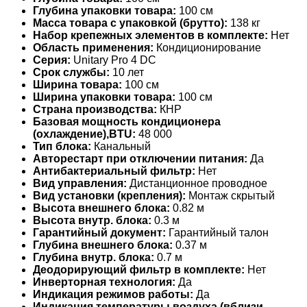
Глубина упаковки товара:
100 см
Масса товара с упаковкой (брутто):
138 кг
Набор крепежных элементов в комплекте:
Нет
Область применения:
Кондиционирование
Серия:
Unitary Pro 4 DC
Срок службы:
10 лет
Ширина товара:
100 см
Ширина упаковки товара:
100 см
Страна производства:
КНР
Базовая мощность кондиционера
(охлаждение),BTU:
48 000
Тип блока:
Канальный
Авторестарт при отключении питания:
Да
Антибактериальный фильтр:
Нет
Вид управления:
Дистанционное проводное
Вид установки (крепления):
Монтаж скрытый
Высота внешнего блока:
0.82 м
Высота внутр. блока:
0.3 м
Гарантийный документ:
Гарантийный талон
Глубина внешнего блока:
0.37 м
Глубина внутр. блока:
0.7 м
Деодорирующий фильтр в комплекте:
Нет
Инверторная технология:
Да
Индикация режимов работы:
Да
Индикация температуры воздуха (вблизи