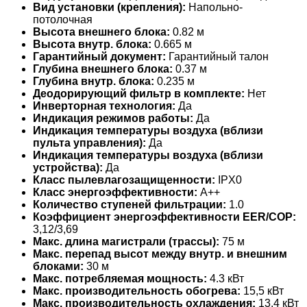
Вид установки (крепления):
Напольно-
потолочная
Высота внешнего блока:
0.82 м
Высота внутр. блока:
0.665 м
Гарантийный документ:
Гарантийный талон
Глубина внешнего блока:
0.37 м
Глубина внутр. блока:
0.235 м
Деодорирующий фильтр в комплекте:
Нет
Инверторная технология:
Да
Индикация режимов работы:
Да
Индикация температуры воздуха (вблизи
пульта управления):
Да
Индикация температуры воздуха (вблизи
устройства):
Да
Класс пылевлагозащищенности:
IPX0
Класс энергоэффективности:
A++
Количество ступеней фильтрации:
1.0
Коэффициент энергоэффективности EER/COP:
3,12/3,69
Макс. длина магистрали (трассы):
75 м
Макс. перепад высот между внутр. и внешним
блоками:
30 м
Макс. потребляемая мощность:
4.3 кВт
Макс. производительность обогрева:
15,5 кВт
Макс. производительность охлаждения:
13.4 кВт