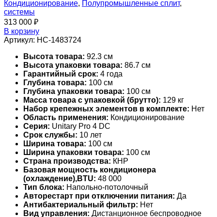
Кондиционирование
,
Полупромышленные сплит
,
системы
313 000
₽
В корзину
Артикул:
НС-1483724
Высота товара:
92.3 см
Высота упаковки товара:
86.7 см
Гарантийный срок:
4 года
Глубина товара:
100 см
Глубина упаковки товара:
100 см
Масса товара с упаковкой (брутто):
129 кг
Набор крепежных элементов в комплекте:
Нет
Область применения:
Кондиционирование
Серия:
Unitary Pro 4 DC
Срок службы:
10 лет
Ширина товара:
100 см
Ширина упаковки товара:
100 см
Страна производства:
КНР
Базовая мощность кондиционера
(охлаждение),BTU:
48 000
Тип блока:
Напольно-потолочный
Авторестарт при отключении питания:
Да
Антибактериальный фильтр:
Нет
Вид управления:
Дистанционное беспроводное