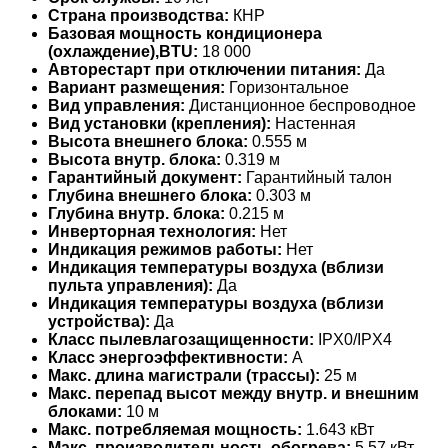
Страна производства:
КНР
Базовая мощность кондиционера
(охлаждение),BTU:
18 000
Авторестарт при отключении питания:
Да
Вариант размещения:
Горизонтальное
Вид управления:
Дистанционное беспроводное
Вид установки (крепления):
Настенная
Высота внешнего блока:
0.555 м
Высота внутр. блока:
0.319 м
Гарантийный документ:
Гарантийный талон
Глубина внешнего блока:
0.303 м
Глубина внутр. блока:
0.215 м
Инверторная технология:
Нет
Индикация режимов работы:
Нет
Индикация температуры воздуха (вблизи
пульта управления):
Да
Индикация температуры воздуха (вблизи
устройства):
Да
Класс пылевлагозащищенности:
IPX0/IPX4
Класс энергоэффективности:
A
Макс. длина магистрали (трассы):
25 м
Макс. перепад высот между внутр. и внешним
блоками:
10 м
Макс. потребляемая мощность:
1.643 кВт
Макс. производительность обогрева:
5,57 кВт