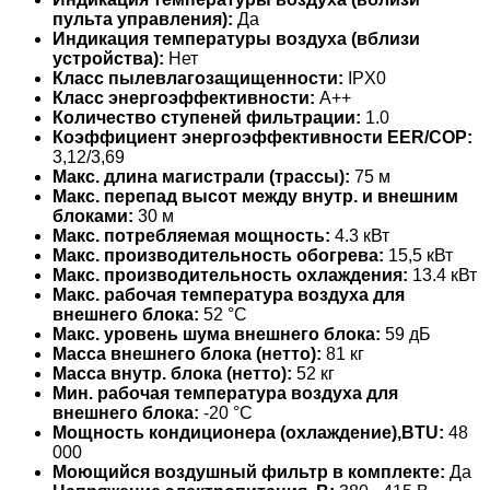
пульта управления):
Да
Индикация температуры воздуха (вблизи
устройства):
Нет
Класс пылевлагозащищенности:
IPX0
Класс энергоэффективности:
A++
Количество ступеней фильтрации:
1.0
Коэффициент энергоэффективности EER/COP:
3,12/3,69
Макс. длина магистрали (трассы):
75 м
Макс. перепад высот между внутр. и внешним
блоками:
30 м
Макс. потребляемая мощность:
4.3 кВт
Макс. производительность обогрева:
15,5 кВт
Макс. производительность охлаждения:
13.4 кВт
Макс. рабочая температура воздуха для
внешнего блока:
52 °С
Макс. уровень шума внешнего блока:
59 дБ
Масса внешнего блока (нетто):
81 кг
Масса внутр. блока (нетто):
52 кг
Мин. рабочая температура воздуха для
внешнего блока:
-20 °С
Мощность кондиционера (охлаждение),BTU:
48
000
Моющийся воздушный фильтр в комплекте:
Да