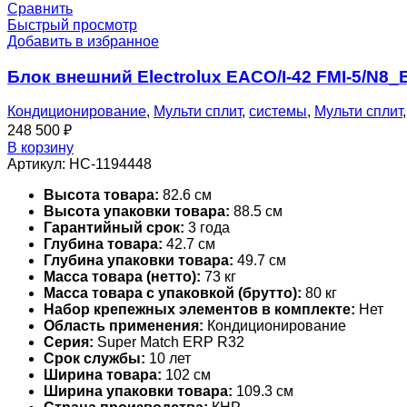
Сравнить
Быстрый просмотр
Добавить в избранное
Блок внешний Electrolux EACO/I-42 FMI-5/N8
Кондиционирование
,
Мульти сплит
,
системы
,
Мульти сплит
248 500
₽
В корзину
Артикул:
НС-1194448
Высота товара:
82.6 см
Высота упаковки товара:
88.5 см
Гарантийный срок:
3 года
Глубина товара:
42.7 см
Глубина упаковки товара:
49.7 см
Масса товара (нетто):
73 кг
Масса товара с упаковкой (брутто):
80 кг
Набор крепежных элементов в комплекте:
Нет
Область применения:
Кондиционирование
Серия:
Super Match ERP R32
Срок службы:
10 лет
Ширина товара:
102 см
Ширина упаковки товара:
109.3 см