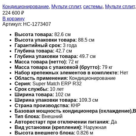
Кондиционирование
,
Мульти сплит
,
системы
,
Мульти сплит
224 600
₽
В корзину
Артикул:
НС-1273407
Высота товара:
82.6 см
Высота упаковки товара:
88.5 см
Гарантийный срок:
3 года
Глубина товара:
42.7 см
Глубина упаковки товара:
49.7 см
Масса товара (нетто):
72 кг
Масса товара с упаковкой (брутто):
79 кг
Набор крепежных элементов в комплекте:
Нет
Область применения:
Кондиционирование
Серия:
Super Match ERP R32
Срок службы:
10 лет
Ширина товара:
102 см
Ширина упаковки товара:
109.3 см
Страна производства:
КНР
Базовая мощность кондиционера (охлаждение),
Тип блока:
Внешний
Авторестарт при отключении питания:
Да
Вид установки (крепления):
Наружная
Высота внешнего блока:
0.826 м