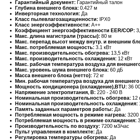
Гарантийный документ:
Гарантийный талон
Глубина внешнего блока:
0.427 м
Инверторная технология:
Да
Класс пылевлагозащищенности:
IPX0
Класс энергоэффективности:
A++
Коэффициент энергоэффективности EER/COP:
3,
Макс. длина магистрали (трассы):
80 м
Макс. перепад высот между внутр. и внешним бл
Макс. потребляемая мощность:
3.1 кВт
Макс. производительность обогрева:
13,5 кВт
Макс. производительность охлаждения:
12 кВт
Макс. рабочая температура воздуха для внешнего
Макс. уровень шума внешнего блока:
60 дБ
Масса внешнего блока (нетто):
72 кг
Мин. рабочая температура воздуха для внешнего
Мощность кондиционера (охлаждение),BTU:
36 0
Напряжение электропитания, В:
220 - 240 В
Номинальная производительность обогрева:
12 
Номинальная производительность охлаждения:
Память заданных параметров работы:
Да
Потребляемая мощность в режиме нагрева:
3200 
Потребляемая мощность в режиме охлаждения:
3
Производительность по воздуху:
7200 м3/час
Пульт управления в комплекте:
Да
Регулировка температуры обогрева:
Да