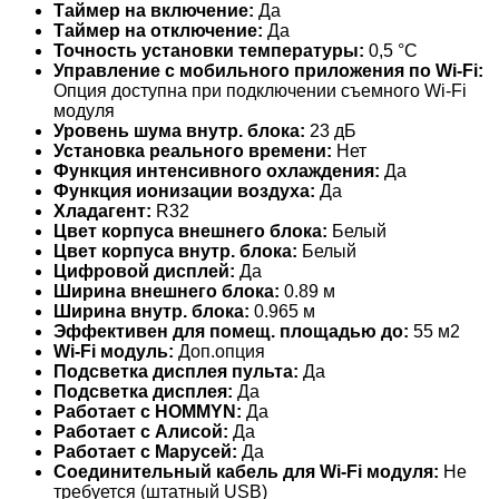
Таймер на включение:
Да
Таймер на отключение:
Да
Точность установки температуры:
0,5 °С
Управление c мобильного приложения по Wi-Fi:
Опция доступна при подключении съемного Wi-Fi
модуля
Уровень шума внутр. блока:
23 дБ
Установка реального времени:
Нет
Функция интенсивного охлаждения:
Да
Функция ионизации воздуха:
Да
Хладагент:
R32
Цвет корпуса внешнего блока:
Белый
Цвет корпуса внутр. блока:
Белый
Цифровой дисплей:
Да
Ширина внешнего блока:
0.89 м
Ширина внутр. блока:
0.965 м
Эффективен для помещ. площадью до:
55 м2
Wi-Fi модуль:
Доп.опция
Подсветка дисплея пульта:
Да
Подсветка дисплея:
Да
Работает с HOMMYN:
Да
Работает с Алисой:
Да
Работает с Марусей:
Да
Соединительный кабель для Wi-Fi модуля:
Не
требуется (штатный USB)