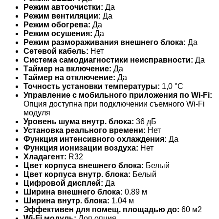
Режим автоочистки:
Да
Режим вентиляции:
Да
Режим обогрева:
Да
Режим осушения:
Да
Режим размораживания внешнего блока:
Да
Сетевой кабель:
Нет
Система самодиагностики неисправности:
Да
Таймер на включение:
Да
Таймер на отключение:
Да
Точность установки температуры:
1,0 °С
Управление c мобильного приложения по Wi-Fi:
Опция доступна при подключении съемного Wi-Fi
модуля
Уровень шума внутр. блока:
36 дБ
Установка реального времени:
Нет
Функция интенсивного охлаждения:
Да
Функция ионизации воздуха:
Нет
Хладагент:
R32
Цвет корпуса внешнего блока:
Белый
Цвет корпуса внутр. блока:
Белый
Цифровой дисплей:
Да
Ширина внешнего блока:
0.89 м
Ширина внутр. блока:
1.04 м
Эффективен для помещ. площадью до:
60 м2
Wi-Fi модуль:
Доп.опция