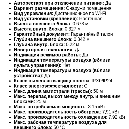
Авторестарт при отключении питания:
Да
Вариант размещения:
Снаружи помещения
Вид управления:
Дистанционное по Wi-Fi
Вид установки (крепления):
Настенная
Высота внешнего блока:
0.673 м
Высота внутр. блока:
0.327 м
Гарантийный документ:
Гарантийный талон
Глубина внешнего блока:
0.342 м
Глубина внутр. блока:
0.22 м
Инверторная технология:
Да
Индикация режимов работы:
Да
Индикация температуры воздуха (вблизи
пульта управления):
Нет
Индикация температуры воздуха (вблизи
устройства):
Да
Класс пылевлагозащищенности:
IPX0/IP24
Класс энергоэффективности:
C
Макс. длина магистрали (трассы):
50 м
Макс. перепад высот между внутр. и внешним
блоками:
25 м
Макс. потребляемая мощность:
3.15 кВт
Макс. производительность обогрева:
7,91 кВт
Макс. производительность охлаждения:
7.92 кВт
Макс. рабочая температура воздуха для
внешнего блока:
50 °С