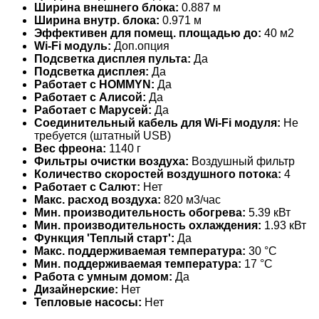
Ширина внешнего блока:
0.887 м
Ширина внутр. блока:
0.971 м
Эффективен для помещ. площадью до:
40 м2
Wi-Fi модуль:
Доп.опция
Подсветка дисплея пульта:
Да
Подсветка дисплея:
Да
Работает с HOMMYN:
Да
Работает с Алисой:
Да
Работает с Марусей:
Да
Соединительный кабель для Wi-Fi модуля:
Не
требуется (штатный USB)
Вес фреона:
1140 г
Фильтры очистки воздуха:
Воздушный фильтр
Количество скоростей воздушного потока:
4
Работает с Салют:
Нет
Макс. расход воздуха:
820 м3/час
Мин. производительность обогрева:
5.39 кВт
Мин. производительность охлаждения:
1.93 кВт
Функция 'Теплый старт':
Да
Макс. поддерживаемая температура:
30 °С
Мин. поддерживаемая температура:
17 °С
Работа с умным домом:
Да
Дизайнерские:
Нет
Тепловые насосы:
Нет