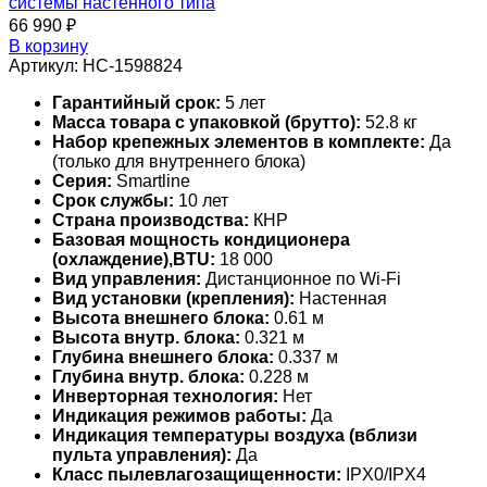
системы настенного типа
66 990
₽
В корзину
Артикул:
НС-1598824
Гарантийный срок:
5 лет
Масса товара с упаковкой (брутто):
52.8 кг
Набор крепежных элементов в комплекте:
Да
(только для внутреннего блока)
Серия:
Smartline
Срок службы:
10 лет
Страна производства:
КНР
Базовая мощность кондиционера
(охлаждение),BTU:
18 000
Вид управления:
Дистанционное по Wi-Fi
Вид установки (крепления):
Настенная
Высота внешнего блока:
0.61 м
Высота внутр. блока:
0.321 м
Глубина внешнего блока:
0.337 м
Глубина внутр. блока:
0.228 м
Инверторная технология:
Нет
Индикация режимов работы:
Да
Индикация температуры воздуха (вблизи
пульта управления):
Да
Класс пылевлагозащищенности:
IPX0/IPX4