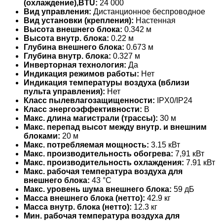
(охлаждение),BTU:
24 000
Вид управления:
Дистанционное беспроводное
Вид установки (крепления):
Настенная
Высота внешнего блока:
0.342 м
Высота внутр. блока:
0.22 м
Глубина внешнего блока:
0.673 м
Глубина внутр. блока:
0.327 м
Инверторная технология:
Да
Индикация режимов работы:
Нет
Индикация температуры воздуха (вблизи
пульта управления):
Нет
Класс пылевлагозащищенности:
IPX0/IP24
Класс энергоэффективности:
B
Макс. длина магистрали (трассы):
30 м
Макс. перепад высот между внутр. и внешним
блоками:
20 м
Макс. потребляемая мощность:
3.15 кВт
Макс. производительность обогрева:
7,91 кВт
Макс. производительность охлаждения:
7.91 кВт
Макс. рабочая температура воздуха для
внешнего блока:
43 °С
Макс. уровень шума внешнего блока:
59 дБ
Масса внешнего блока (нетто):
42.9 кг
Масса внутр. блока (нетто):
12.3 кг
Мин. рабочая температура воздуха для