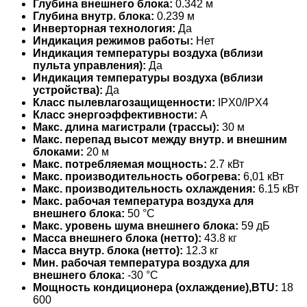
Глубина внешнего блока:
0.342 м
Глубина внутр. блока:
0.239 м
Инверторная технология:
Да
Индикация режимов работы:
Нет
Индикация температуры воздуха (вблизи
пульта управления):
Да
Индикация температуры воздуха (вблизи
устройства):
Да
Класс пылевлагозащищенности:
IPX0/IPX4
Класс энергоэффективности:
A
Макс. длина магистрали (трассы):
30 м
Макс. перепад высот между внутр. и внешним
блоками:
20 м
Макс. потребляемая мощность:
2.7 кВт
Макс. производительность обогрева:
6,01 кВт
Макс. производительность охлаждения:
6.15 кВт
Макс. рабочая температура воздуха для
внешнего блока:
50 °С
Макс. уровень шума внешнего блока:
59 дБ
Масса внешнего блока (нетто):
43.8 кг
Масса внутр. блока (нетто):
12.3 кг
Мин. рабочая температура воздуха для
внешнего блока:
-30 °С
Мощность кондиционера (охлаждение),BTU:
18
600