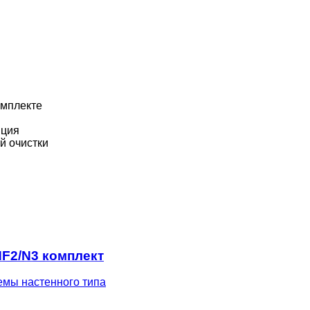
мплекте
пция
й очистки
HF2/N3 комплект
емы настенного типа