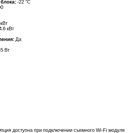
 блока:
-22 °С
00
 кВт
4.6 кВт
ления:
Да
5 Вт
пция доступна при подключении съемного Wi-Fi модуля