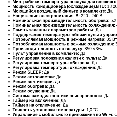
Мин. рабочая температура воздуха для внешнего
Мощность кондиционера (охлаждение),BTU:
18 0
Моющийся воздушный фильтр в комплекте:
Да
Напряжение электропитания, В:
220 - 240 В
Номинальная производительность обогрева:
5.2
Номинальная производительность охлаждения:
Память заданных параметров работы:
Да
Поддержание температуры вблизи пульта управ
Потребляемая мощность в режиме нагрева:
35 Вт
Потребляемая мощность в режиме охлаждения:
3
Производительность по воздуху:
850 м3/час
Пульт управления в комплекте:
Да
Регулировка положения жалюзи с пульта:
Да
Регулировка температуры обогрева:
Да
Регулировка температуры охлаждения:
Да
Режим SLEEP:
Да
Режим автоочистки:
Да
Режим вентиляции:
Да
Режим обогрева:
Да
Режим осушения:
Да
Система самодиагностики неисправности:
Да
Таймер на включение:
Да
Таймер на отключение:
Да
Точность установки температуры:
1,0 °С
Управление c мобильного приложения по Wi-Fi:
О