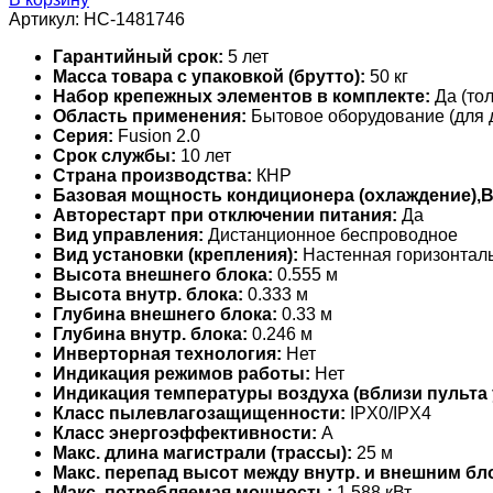
Артикул:
НС-1481746
Гарантийный срок:
5 лет
Масса товара с упаковкой (брутто):
50 кг
Набор крепежных элементов в комплекте:
Да (тол
Область применения:
Бытовое оборудование (для 
Серия:
Fusion 2.0
Срок службы:
10 лет
Страна производства:
КНР
Базовая мощность кондиционера (охлаждение),
Авторестарт при отключении питания:
Да
Вид управления:
Дистанционное беспроводное
Вид установки (крепления):
Настенная горизонтал
Высота внешнего блока:
0.555 м
Высота внутр. блока:
0.333 м
Глубина внешнего блока:
0.33 м
Глубина внутр. блока:
0.246 м
Инверторная технология:
Нет
Индикация режимов работы:
Нет
Индикация температуры воздуха (вблизи пульта 
Класс пылевлагозащищенности:
IPX0/IPX4
Класс энергоэффективности:
A
Макс. длина магистрали (трассы):
25 м
Макс. перепад высот между внутр. и внешним бл
Макс. потребляемая мощность:
1.588 кВт