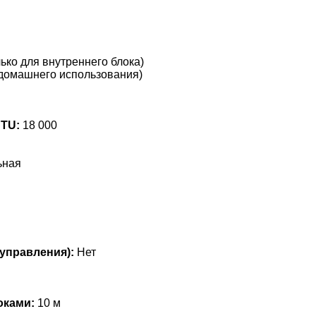
ько для внутреннего блока)
домашнего использования)
BTU:
18 000
ьная
управления):
Нет
оками:
10 м