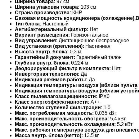
Ширина товара:
97 см
Ширина упаковки товара:
103 см
Страна производства:
КНР
Базовая мощность кондиционера (охлаждение),
Тип блока:
Настенный
Антибактериальный фильтр:
Нет
Вариант размещения:
Горизонтальное
Вид управления:
Дистанционное беспроводное
Вид установки (крепления):
Настенная
Высота внутр. блока:
0.3 м
Гарантийный документ:
Гарантийный талон
Глубина внутр. блока:
0.224 м
Деодорирующий фильтр в комплекте:
Нет
Инверторная технология:
Да
Индикация режимов работы:
Да
Индикация температуры воздуха (вблизи пульта 
Индикация температуры воздуха (вблизи устройс
Класс пылевлагозащищенности:
IPX0
Класс энергоэффективности:
A++
Количество ступеней фильтрации:
1.0
Макс. потребляемая мощность:
0.035 кВт
Макс. производительность обогрева:
5,4 кВт
Макс. производительность охлаждения:
5.2 кВт
Макс. рабочая температура воздуха для внешнего
Масса внутр. блока (нетто):
13.5 кг