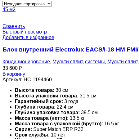
45 м2
Сравнить
Быстрый просмотр
Добавить в избранное
Блок внутренний Electrolux EACS/I-18 HM FM
Кондиционирование
,
Мульти сплит
,
системы
,
Мульти сплит
33 600
₽
В корзину
Артикул:
НС-1194460
Высота товара:
30 см
Высота упаковки товара:
31.5 см
Гарантийный срок:
3 года
Глубина товара:
22.4 см
Глубина упаковки товара:
39.5 см
Масса товара (нетто):
13.5 кг
Масса товара с упаковкой (брутто):
16.5 кг
Серия:
Super Match ERP R32
Срок службы:
10 лет