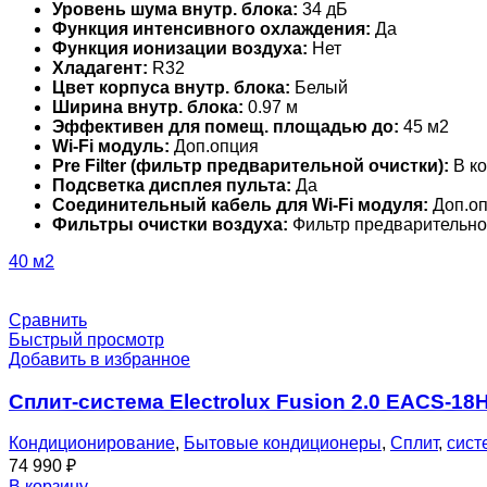
Уровень шума внутр. блока:
34 дБ
Функция интенсивного охлаждения:
Да
Функция ионизации воздуха:
Нет
Хладагент:
R32
Цвет корпуса внутр. блока:
Белый
Ширина внутр. блока:
0.97 м
Эффективен для помещ. площадью до:
45 м2
Wi-Fi модуль:
Доп.опция
Pre Filter (фильтр предварительной очистки):
В ко
Подсветка дисплея пульта:
Да
Соединительный кабель для Wi-Fi модуля:
Доп.о
Фильтры очистки воздуха:
Фильтр предварительно
40 м2
Сравнить
Быстрый просмотр
Добавить в избранное
Сплит-система Electrolux Fusion 2.0 EACS-18
Кондиционирование
,
Бытовые кондиционеры
,
Сплит
,
сист
74 990
₽
В корзину