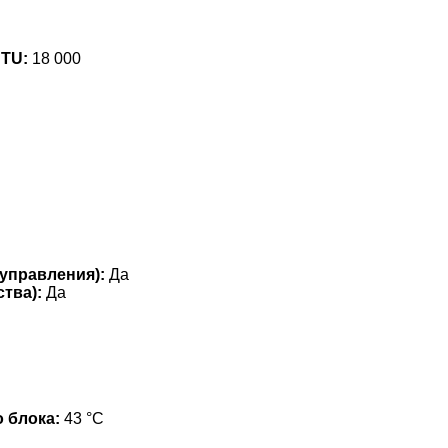
BTU:
18 000
управления):
Да
тва):
Да
 блока:
43 °С