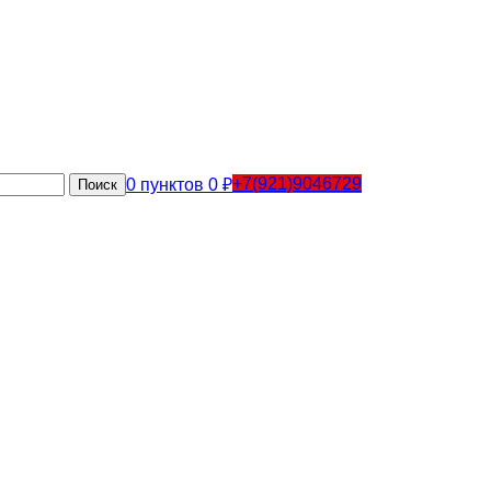
+7(921)9046729
0
пунктов
0
₽
Поиск