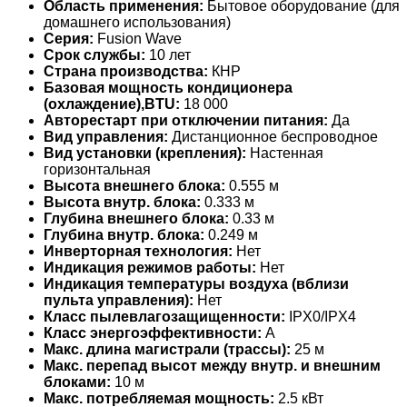
Область применения:
Бытовое оборудование (для
домашнего использования)
Серия:
Fusion Wave
Срок службы:
10 лет
Страна производства:
КНР
Базовая мощность кондиционера
(охлаждение),BTU:
18 000
Авторестарт при отключении питания:
Да
Вид управления:
Дистанционное беспроводное
Вид установки (крепления):
Настенная
горизонтальная
Высота внешнего блока:
0.555 м
Высота внутр. блока:
0.333 м
Глубина внешнего блока:
0.33 м
Глубина внутр. блока:
0.249 м
Инверторная технология:
Нет
Индикация режимов работы:
Нет
Индикация температуры воздуха (вблизи
пульта управления):
Нет
Класс пылевлагозащищенности:
IPX0/IPX4
Класс энергоэффективности:
A
Макс. длина магистрали (трассы):
25 м
Макс. перепад высот между внутр. и внешним
блоками:
10 м
Макс. потребляемая мощность:
2.5 кВт