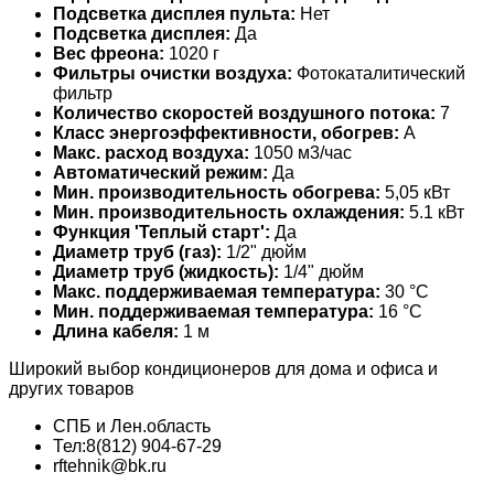
Подсветка дисплея пульта:
Нет
Подсветка дисплея:
Да
Вес фреона:
1020 г
Фильтры очистки воздуха:
Фотокаталитический
фильтр
Количество скоростей воздушного потока:
7
Класс энергоэффективности, обогрев:
A
Макс. расход воздуха:
1050 м3/час
Автоматический режим:
Да
Мин. производительность обогрева:
5,05 кВт
Мин. производительность охлаждения:
5.1 кВт
Функция 'Теплый старт':
Да
Диаметр труб (газ):
1/2" дюйм
Диаметр труб (жидкость):
1/4" дюйм
Макс. поддерживаемая температура:
30 °С
Мин. поддерживаемая температура:
16 °С
Длина кабеля:
1 м
Широкий выбор кондиционеров для дома и офиса и
других товаров
СПБ и Лен.область
Тел:8(812) 904-67-29
rftehnik@bk.ru