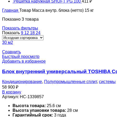
Решетка наружная SHUFT PG 100
411
₽
Главная
Товар Масса внутр. блока (нетто)
15 кг
Показано 3 товара
Показать фильтры
Показать
9
12
18
24
30 м2
Сравнить
Быстрый просмотр
Добавить в избранное
Блок внутренний универсальный TOSHIBA Co
Кондиционирование
,
Полупромышленные сплит
,
системы
58 900
₽
В корзину
Артикул:
НС-1339857
Высота товара:
25.6 см
Высота упаковки товара:
28 см
Гарантийный срок:
3 года