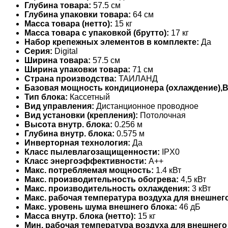
Глубина товара:
57.5 см
Глубина упаковки товара:
64 см
Масса товара (нетто):
15 кг
Масса товара с упаковкой (брутто):
17 кг
Набор крепежных элементов в комплекте:
Да
Серия:
Digital
Ширина товара:
57.5 см
Ширина упаковки товара:
71 см
Страна производства:
ТАИЛАНД
Базовая мощность кондиционера (охлаждение),
Тип блока:
Кассетный
Вид управления:
Дистанционное проводное
Вид установки (крепления):
Потолочная
Высота внутр. блока:
0.256 м
Глубина внутр. блока:
0.575 м
Инверторная технология:
Да
Класс пылевлагозащищенности:
IPX0
Класс энергоэффективности:
A++
Макс. потребляемая мощность:
1.4 кВт
Макс. производительность обогрева:
4,5 кВт
Макс. производительность охлаждения:
3 кВт
Макс. рабочая температура воздуха для внешнего
Макс. уровень шума внешнего блока:
46 дБ
Масса внутр. блока (нетто):
15 кг
Мин. рабочая температура воздуха для внешнего