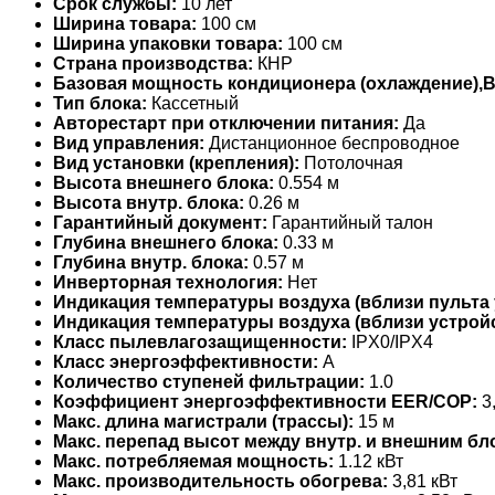
Срок службы:
10 лет
Ширина товара:
100 см
Ширина упаковки товара:
100 см
Страна производства:
КНР
Базовая мощность кондиционера (охлаждение),
Тип блока:
Кассетный
Авторестарт при отключении питания:
Да
Вид управления:
Дистанционное беспроводное
Вид установки (крепления):
Потолочная
Высота внешнего блока:
0.554 м
Высота внутр. блока:
0.26 м
Гарантийный документ:
Гарантийный талон
Глубина внешнего блока:
0.33 м
Глубина внутр. блока:
0.57 м
Инверторная технология:
Нет
Индикация температуры воздуха (вблизи пульта 
Индикация температуры воздуха (вблизи устройс
Класс пылевлагозащищенности:
IPX0/IPX4
Класс энергоэффективности:
A
Количество ступеней фильтрации:
1.0
Коэффициент энергоэффективности EER/COP:
3,
Макс. длина магистрали (трассы):
15 м
Макс. перепад высот между внутр. и внешним бл
Макс. потребляемая мощность:
1.12 кВт
Макс. производительность обогрева:
3,81 кВт