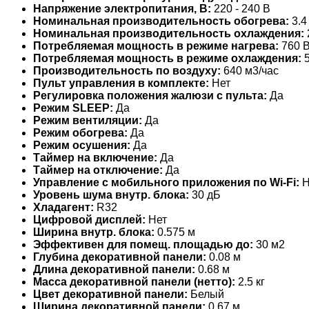
Напряжение электропитания, В:
220 - 240 В
Номинальная производительность обогрева:
3.4
Номинальная производительность охлаждения:
Потребляемая мощность в режиме нагрева:
760 В
Потребляемая мощность в режиме охлаждения:
5
Производительность по воздуху:
640 м3/час
Пульт управления в комплекте:
Нет
Регулировка положения жалюзи с пульта:
Да
Режим SLEEP:
Да
Режим вентиляции:
Да
Режим обогрева:
Да
Режим осушения:
Да
Таймер на включение:
Да
Таймер на отключение:
Да
Управление c мобильного приложения по Wi-Fi:
Н
Уровень шума внутр. блока:
30 дБ
Хладагент:
R32
Цифровой дисплей:
Нет
Ширина внутр. блока:
0.575 м
Эффективен для помещ. площадью до:
30 м2
Глубина декоративной панели:
0.08 м
Длина декоративной панели:
0.68 м
Масса декоративной панели (нетто):
2.5 кг
Цвет декоративной панели:
Белый
Ширина декоративной панели:
0.67 м