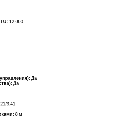
BTU:
12 000
управления):
Да
тва):
Да
21/3,41
оками:
8 м