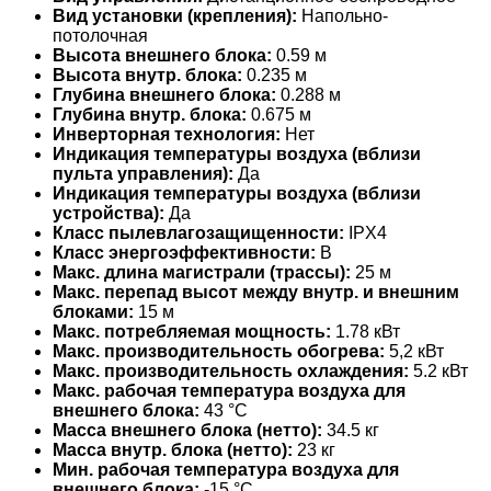
Вид установки (крепления):
Напольно-
потолочная
Высота внешнего блока:
0.59 м
Высота внутр. блока:
0.235 м
Глубина внешнего блока:
0.288 м
Глубина внутр. блока:
0.675 м
Инверторная технология:
Нет
Индикация температуры воздуха (вблизи
пульта управления):
Да
Индикация температуры воздуха (вблизи
устройства):
Да
Класс пылевлагозащищенности:
IPX4
Класс энергоэффективности:
B
Макс. длина магистрали (трассы):
25 м
Макс. перепад высот между внутр. и внешним
блоками:
15 м
Макс. потребляемая мощность:
1.78 кВт
Макс. производительность обогрева:
5,2 кВт
Макс. производительность охлаждения:
5.2 кВт
Макс. рабочая температура воздуха для
внешнего блока:
43 °С
Масса внешнего блока (нетто):
34.5 кг
Масса внутр. блока (нетто):
23 кг
Мин. рабочая температура воздуха для
внешнего блока:
-15 °С