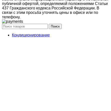
публичной офертой, определяемой положениями Статьи
437 Гражданского кодекса Российской Федерации. В
связи с этим просьба уточнять цены в офисе или по
телефону.
Поиск
Кондиционирование
системы настенного типа
Мобильные кондиционеры
Бытовые кондиционеры
Сплит
Мульти сплит
Тепловые насосы воздух
Тепловые насосы
Бытовая приточная вентиляция
вытяжные установки
Компактные моноблочные приточные
Мульти сплит
системы
системы свободной компоновки
Корзина
Закрыть
Мы используем файлы cookie, чтобы улучшить ваш опыт