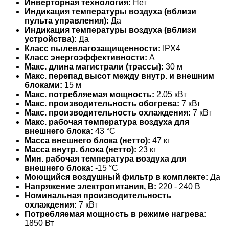
Инверторная технология:
Нет
Индикация температуры воздуха (вблизи
пульта управления):
Да
Индикация температуры воздуха (вблизи
устройства):
Да
Класс пылевлагозащищенности:
IPX4
Класс энергоэффективности:
A
Макс. длина магистрали (трассы):
30 м
Макс. перепад высот между внутр. и внешним
блоками:
15 м
Макс. потребляемая мощность:
2.05 кВт
Макс. производительность обогрева:
7 кВт
Макс. производительность охлаждения:
7 кВт
Макс. рабочая температура воздуха для
внешнего блока:
43 °С
Масса внешнего блока (нетто):
47 кг
Масса внутр. блока (нетто):
23 кг
Мин. рабочая температура воздуха для
внешнего блока:
-15 °С
Моющийся воздушный фильтр в комплекте:
Да
Напряжение электропитания, В:
220 - 240 В
Номинальная производительность
охлаждения:
7 кВт
Потребляемая мощность в режиме нагрева:
1850 Вт