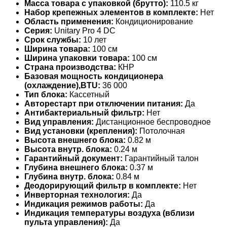
Масса товара с упаковкой (брутто):
110.5 кг
Набор крепежных элементов в комплекте:
Нет
Область применения:
Кондиционирование
Серия:
Unitary Pro 4 DC
Срок службы:
10 лет
Ширина товара:
100 см
Ширина упаковки товара:
100 см
Страна производства:
КНР
Базовая мощность кондиционера
(охлаждение),BTU:
36 000
Тип блока:
Кассетный
Авторестарт при отключении питания:
Да
Антибактериальный фильтр:
Нет
Вид управления:
Дистанционное беспроводное
Вид установки (крепления):
Потолочная
Высота внешнего блока:
0.82 м
Высота внутр. блока:
0.24 м
Гарантийный документ:
Гарантийный талон
Глубина внешнего блока:
0.37 м
Глубина внутр. блока:
0.84 м
Деодорирующий фильтр в комплекте:
Нет
Инверторная технология:
Да
Индикация режимов работы:
Да
Индикация температуры воздуха (вблизи
пульта управления):
Да