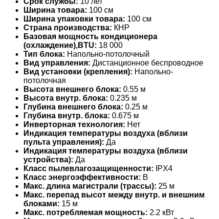
Срок службы:
10 лет
Ширина товара:
100 см
Ширина упаковки товара:
100 см
Страна производства:
КНР
Базовая мощность кондиционера
(охлаждение),BTU:
18 000
Тип блока:
Напольно-потолочный
Вид управления:
Дистанционное беспроводное
Вид установки (крепления):
Напольно-
потолочная
Высота внешнего блока:
0.55 м
Высота внутр. блока:
0.235 м
Глубина внешнего блока:
0.25 м
Глубина внутр. блока:
0.675 м
Инверторная технология:
Нет
Индикация температуры воздуха (вблизи
пульта управления):
Да
Индикация температуры воздуха (вблизи
устройства):
Да
Класс пылевлагозащищенности:
IPX4
Класс энергоэффективности:
B
Макс. длина магистрали (трассы):
25 м
Макс. перепад высот между внутр. и внешним
блоками:
15 м
Макс. потребляемая мощность:
2.2 кВт