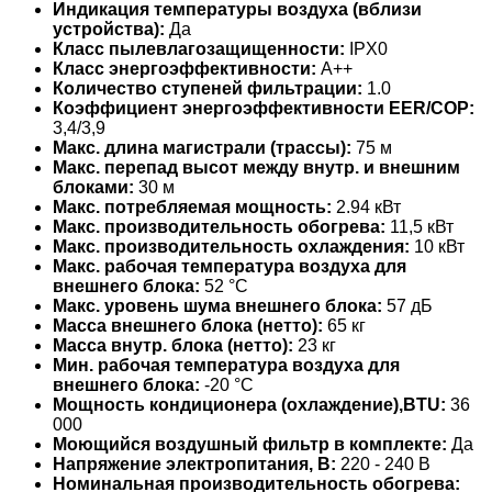
Индикация температуры воздуха (вблизи
устройства):
Да
Класс пылевлагозащищенности:
IPX0
Класс энергоэффективности:
A++
Количество ступеней фильтрации:
1.0
Коэффициент энергоэффективности EER/COP:
3,4/3,9
Макс. длина магистрали (трассы):
75 м
Макс. перепад высот между внутр. и внешним
блоками:
30 м
Макс. потребляемая мощность:
2.94 кВт
Макс. производительность обогрева:
11,5 кВт
Макс. производительность охлаждения:
10 кВт
Макс. рабочая температура воздуха для
внешнего блока:
52 °С
Макс. уровень шума внешнего блока:
57 дБ
Масса внешнего блока (нетто):
65 кг
Масса внутр. блока (нетто):
23 кг
Мин. рабочая температура воздуха для
внешнего блока:
-20 °С
Мощность кондиционера (охлаждение),BTU:
36
000
Моющийся воздушный фильтр в комплекте:
Да
Напряжение электропитания, В:
220 - 240 В
Номинальная производительность обогрева: